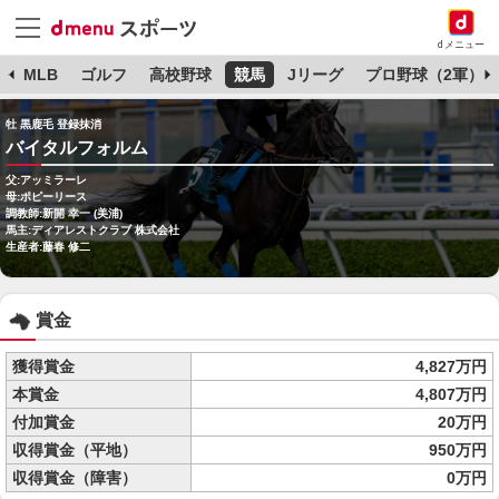
dメニュー
球
MLB
ゴルフ
高校野球
競馬
Jリーグ
プロ野球（2軍）
牡 黒鹿毛 登録抹消
バイタルフォルム
父:アッミラーレ
母:ポピーリース
調教師:新開 幸一 (美浦)
馬主:ディアレストクラブ 株式会社
生産者:藤春 修二
賞金
獲得賞金
4,827万円
本賞金
4,807万円
付加賞金
20万円
収得賞金（平地）
950万円
収得賞金（障害）
0万円