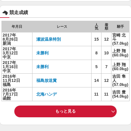
競走成績
人
着
年月日
レース
騎手
気
順
2017年
宮崎 北
8月26日
瀬波温泉特別
15
12
斗
新潟
(57.0kg)
2017年
上野 翔
3月12日
未勝利
8
10
(60.0kg)
中京
2017年
上野 翔
1月16日
未勝利
5
7
(60.0kg)
中京
2016年
吉田 隼
11月12日
福島放送賞
14
12
人
福島
(57.0kg)
2016年
吉田 豊
7月17日
北海ハンデ
11
11
(54.0kg)
函館
もっと見る