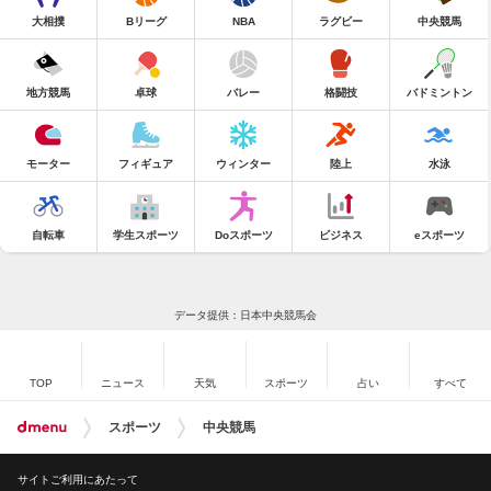
大相撲
Bリーグ
NBA
ラグビー
中央競馬
地方競馬
卓球
バレー
格闘技
バドミントン
モーター
フィギュア
ウィンター
陸上
水泳
自転車
学生スポーツ
Doスポーツ
ビジネス
eスポーツ
データ提供：日本中央競馬会
TOP
ニュース
天気
スポーツ
占い
すべて
スポーツ
中央競馬
サイトご利用にあたって