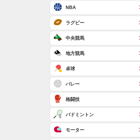
NBA
ラグビー
中央競馬
地方競馬
卓球
バレー
格闘技
バドミントン
モーター