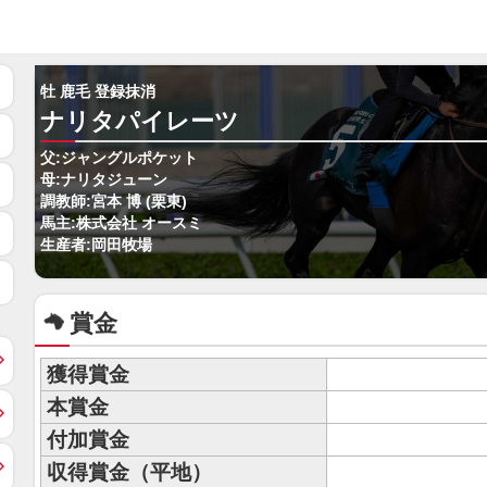
牡 鹿毛 登録抹消
ナリタパイレーツ
父:ジャングルポケット
母:ナリタジューン
調教師:宮本 博 (栗東)
馬主:株式会社 オースミ
生産者:岡田牧場
賞金
獲得賞金
本賞金
付加賞金
収得賞金（平地）