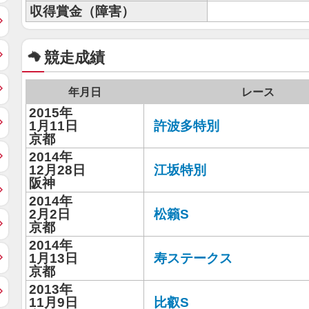
収得賞金（障害）
競走成績
年月日
レース
2015年
1月11日
許波多特別
京都
2014年
12月28日
江坂特別
阪神
2014年
2月2日
松籟S
京都
2014年
1月13日
寿ステークス
京都
2013年
11月9日
比叡S