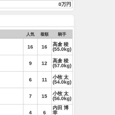
0万円
人気
着順
騎手
高倉 稜
16
16
(55.0kg)
高倉 稜
9
12
(57.0kg)
小牧 太
6
11
(54.0kg)
小牧 太
7
15
(56.0kg)
内田 博
4
6
幸