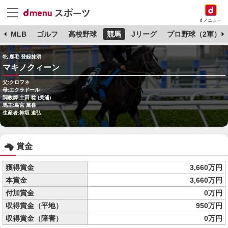
dメニュー
球
MLB
ゴルフ
高校野球
競馬
Jリーグ
プロ野球（2軍）
牝 鹿毛 登録抹消
マキノクィーン
父:クロフネ
母:エクラドール
調教師:土田 稔 (美浦)
馬主:島宮 萬喜
生産者:神垣 道弘
賞金
獲得賞金
3,660万円
本賞金
3,660万円
付加賞金
0万円
収得賞金（平地）
950万円
収得賞金（障害）
0万円