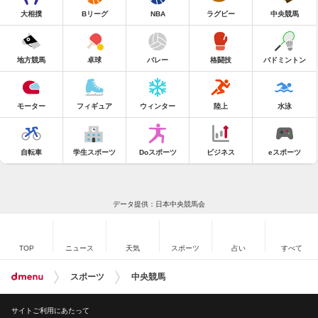
大相撲
Bリーグ
NBA
ラグビー
中央競馬
地方競馬
卓球
バレー
格闘技
バドミントン
モーター
フィギュア
ウィンター
陸上
水泳
自転車
学生スポーツ
Doスポーツ
ビジネス
eスポーツ
データ提供：日本中央競馬会
TOP
ニュース
天気
スポーツ
占い
すべて
スポーツ
中央競馬
サイトご利用にあたって