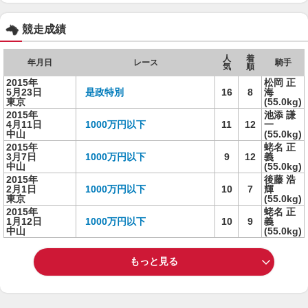
競走成績
人
着
年月日
レース
騎手
気
順
2015年
松岡 正
5月23日
是政特別
16
8
海
東京
(55.0kg)
2015年
池添 謙
4月11日
1000万円以下
11
12
一
中山
(55.0kg)
2015年
蛯名 正
3月7日
1000万円以下
9
12
義
中山
(55.0kg)
2015年
後藤 浩
2月1日
1000万円以下
10
7
輝
東京
(55.0kg)
2015年
蛯名 正
1月12日
1000万円以下
10
9
義
中山
(55.0kg)
もっと見る