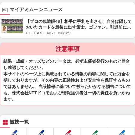
マイアミムーンニュース
【プロの観戦眼46】相手に手札を出させ、自分は隠して
おいたカードを最後に出す策士、ゴファン。引退前にぜ
ひ見たい〜佐藤武文＜SMASH＞
THE DIGEST 6月7日 15時12分
注意事項
結果・成績・オッズなどのデータは、必ず主催者発行のものと照合
し確認してください。
本サイトのページ上に掲載されている情報の内容に関しては万全を
期しておりますが、その内容の正確性および安全性を保証するもの
ではありません。 当該情報に基づいて被ったいかなる損害について
も、株式会社NTTドコモおよび情報提供者は一切の責任を負いかね
ます。
競技一覧