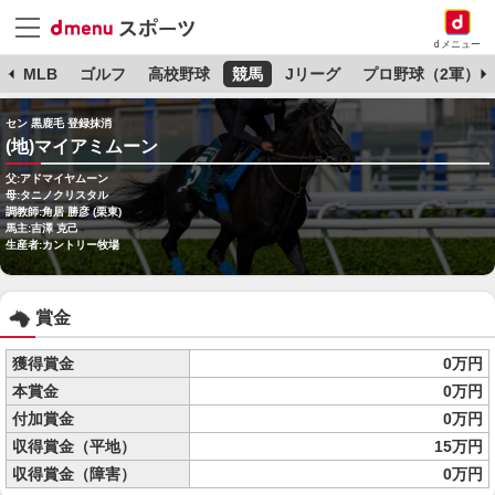
dメニュー
球
MLB
ゴルフ
高校野球
競馬
Jリーグ
プロ野球（2軍）
セン 黒鹿毛 登録抹消
(地)マイアミムーン
父:アドマイヤムーン
母:タニノクリスタル
調教師:角居 勝彦 (栗東)
馬主:吉澤 克己
生産者:カントリー牧場
賞金
獲得賞金
0万円
本賞金
0万円
付加賞金
0万円
収得賞金（平地）
15万円
収得賞金（障害）
0万円