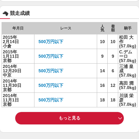
競走成績
人
着
年月日
レース
騎手
気
順
2015年
松田 大
2月14日
500万円以下
10
10
作
小倉
(57.0kg)
2015年
C.デム
1月11日
500万円以下
9
9
ーロ
京都
(57.0kg)
2014年
三浦 皇
12月20日
500万円以下
14
6
成
中京
(57.0kg)
2014年
高田 潤
11月30日
500万円以下
16
12
(57.0kg)
京都
2014年
川須 栄
11月1日
500万円以下
18
18
彦
京都
(57.0kg)
もっと見る