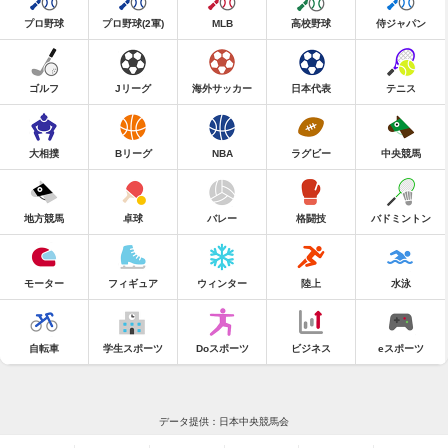
プロ野球
プロ野球(2軍)
MLB
高校野球
侍ジャパン
ゴルフ
Jリーグ
海外サッカー
日本代表
テニス
大相撲
Bリーグ
NBA
ラグビー
中央競馬
地方競馬
卓球
バレー
格闘技
バドミントン
モーター
フィギュア
ウィンター
陸上
水泳
自転車
学生スポーツ
Doスポーツ
ビジネス
eスポーツ
データ提供：日本中央競馬会