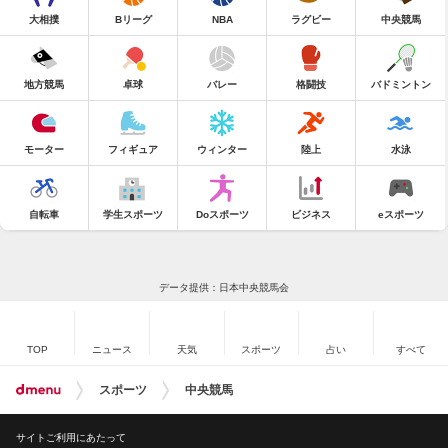
大相撲
Bリーグ
NBA
ラグビー
中央競馬
地方競馬
卓球
バレー
格闘技
バドミントン
モーター
フィギュア
ウィンター
陸上
水泳
自転車
学生スポーツ
Doスポーツ
ビジネス
eスポーツ
データ提供：日本中央競馬会
TOP
ニュース
天気
スポーツ
占い
すべて
スポーツ
中央競馬
サイトご利用にあたって