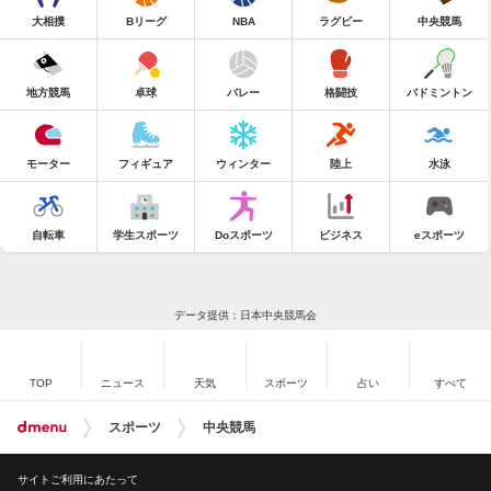
大相撲
Bリーグ
NBA
ラグビー
中央競馬
地方競馬
卓球
バレー
格闘技
バドミントン
モーター
フィギュア
ウィンター
陸上
水泳
自転車
学生スポーツ
Doスポーツ
ビジネス
eスポーツ
データ提供：日本中央競馬会
TOP
ニュース
天気
スポーツ
占い
すべて
スポーツ
中央競馬
サイトご利用にあたって