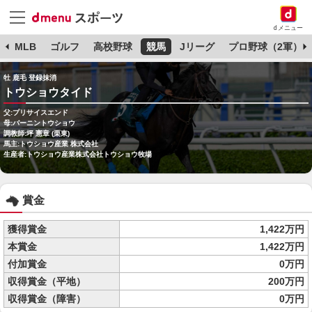
dメニュー
球
MLB
ゴルフ
高校野球
競馬
Jリーグ
プロ野球（2軍）
牡 鹿毛 登録抹消
トウショウタイド
父:プリサイスエンド
母:バーニントウショウ
調教師:坪 憲章 (栗東)
馬主:トウショウ産業 株式会社
生産者:トウショウ産業株式会社トウショウ牧場
賞金
獲得賞金
1,422万円
本賞金
1,422万円
付加賞金
0万円
収得賞金（平地）
200万円
収得賞金（障害）
0万円