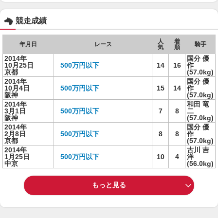
競走成績
人
着
年月日
レース
騎手
気
順
2014年
国分 優
10月25日
500万円以下
14
16
作
京都
(57.0kg)
2014年
国分 優
10月4日
500万円以下
15
14
作
阪神
(57.0kg)
2014年
和田 竜
3月1日
500万円以下
7
8
二
阪神
(57.0kg)
2014年
国分 優
2月8日
500万円以下
8
8
作
京都
(57.0kg)
2014年
古川 吉
1月25日
500万円以下
10
4
洋
中京
(56.0kg)
もっと見る