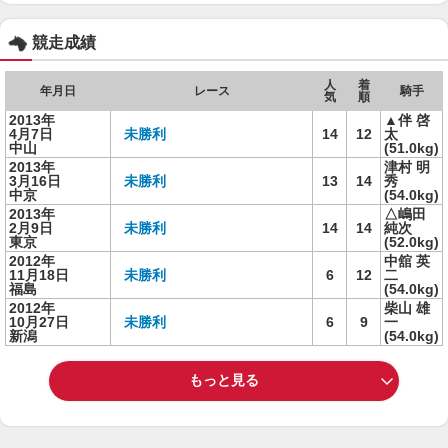
競走成績
人
着
年月日
レース
騎手
気
順
2013年
▲伴 啓
4月7日
未勝利
14
12
太
中山
(51.0kg)
2013年
津村 明
3月16日
未勝利
13
14
秀
中京
(54.0kg)
2013年
△嶋田
2月9日
未勝利
14
14
純次
東京
(52.0kg)
2012年
中舘 英
11月18日
未勝利
6
12
二
福島
(54.0kg)
2012年
柴山 雄
10月27日
未勝利
6
9
一
新潟
(54.0kg)
もっと見る