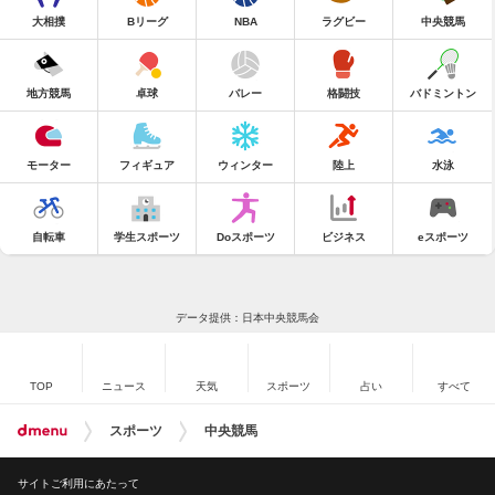
大相撲
Bリーグ
NBA
ラグビー
中央競馬
地方競馬
卓球
バレー
格闘技
バドミントン
モーター
フィギュア
ウィンター
陸上
水泳
自転車
学生スポーツ
Doスポーツ
ビジネス
eスポーツ
データ提供：日本中央競馬会
TOP
ニュース
天気
スポーツ
占い
すべて
スポーツ
中央競馬
サイトご利用にあたって