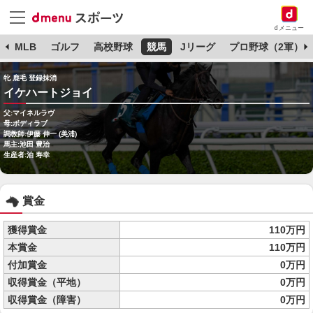
dメニュー
球
MLB
ゴルフ
高校野球
競馬
Jリーグ
プロ野球（2軍）
牝 鹿毛 登録抹消
イケハートジョイ
父:マイネルラヴ
母:ボディラブ
調教師:伊藤 伸一 (美浦)
馬主:池田 豊治
生産者:泊 寿幸
賞金
獲得賞金
110万円
本賞金
110万円
付加賞金
0万円
収得賞金（平地）
0万円
収得賞金（障害）
0万円