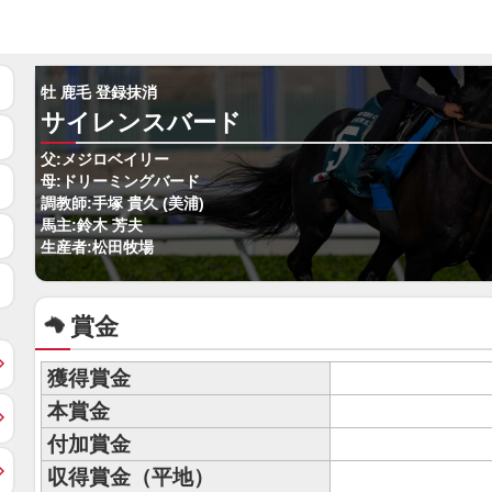
牡 鹿毛 登録抹消
サイレンスバード
父:メジロベイリー
母:ドリーミングバード
調教師:手塚 貴久 (美浦)
馬主:鈴木 芳夫
生産者:松田牧場
賞金
獲得賞金
本賞金
付加賞金
収得賞金（平地）