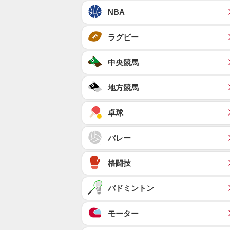
NBA
ラグビー
中央競馬
地方競馬
卓球
バレー
格闘技
バドミントン
モーター