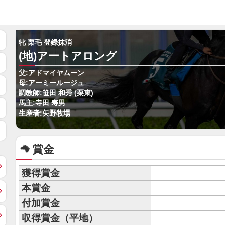
牝 栗毛 登録抹消
(地)アートアロング
父:アドマイヤムーン
母:アーミールージュ
調教師:笹田 和秀 (栗東)
馬主:寺田 寿男
生産者:矢野牧場
賞金
獲得賞金
本賞金
付加賞金
収得賞金（平地）