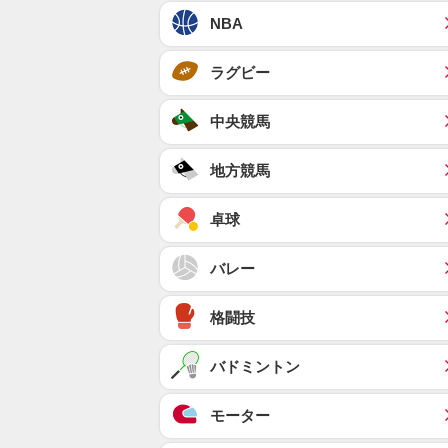
NBA
ラグビー
中央競馬
地方競馬
卓球
バレー
格闘技
バドミントン
モーター