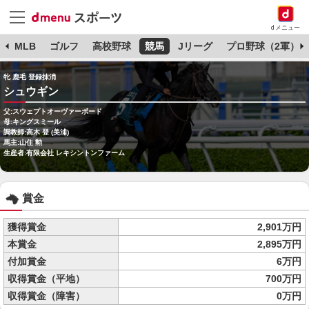
dメニュー
球
MLB
ゴルフ
高校野球
競馬
Jリーグ
プロ野球（2軍）
牝 鹿毛 登録抹消
シュウギン
父:スウェプトオーヴァーボード
母:キングスミール
調教師:高木 登 (美浦)
馬主:山住 勲
生産者:有限会社 レキシントンファーム
賞金
獲得賞金
2,901万円
本賞金
2,895万円
付加賞金
6万円
収得賞金（平地）
700万円
収得賞金（障害）
0万円