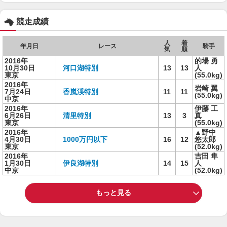
競走成績
人
着
年月日
レース
騎手
気
順
2016年
的場 勇
10月30日
河口湖特別
13
13
人
東京
(55.0kg)
2016年
岩崎 翼
7月24日
香嵐渓特別
11
11
(55.0kg)
中京
2016年
伊藤 工
6月26日
清里特別
13
3
真
東京
(55.0kg)
2016年
▲野中
4月30日
1000万円以下
16
12
悠太郎
東京
(52.0kg)
2016年
吉田 隼
1月30日
伊良湖特別
14
15
人
中京
(52.0kg)
もっと見る