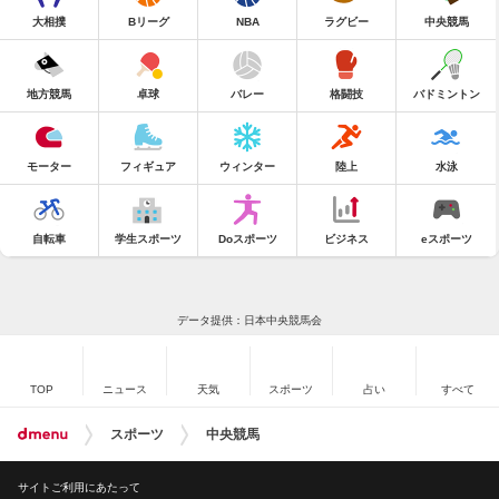
大相撲
Bリーグ
NBA
ラグビー
中央競馬
地方競馬
卓球
バレー
格闘技
バドミントン
モーター
フィギュア
ウィンター
陸上
水泳
自転車
学生スポーツ
Doスポーツ
ビジネス
eスポーツ
データ提供：日本中央競馬会
TOP
ニュース
天気
スポーツ
占い
すべて
スポーツ
中央競馬
サイトご利用にあたって