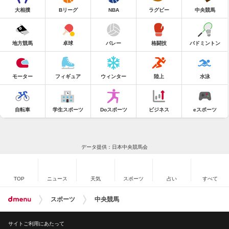
大相撲
Bリーグ
NBA
ラグビー
中央競馬
地方競馬
卓球
バレー
格闘技
バドミントン
モーター
フィギュア
ウィンター
陸上
水泳
自転車
学生スポーツ
Doスポーツ
ビジネス
eスポーツ
データ提供：日本中央競馬会
TOP
ニュース
天気
スポーツ
占い
すべて
スポーツ
中央競馬
サイトご利用にあたって