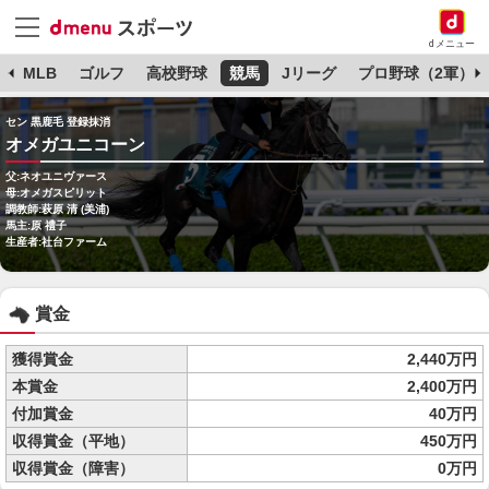
dメニュー
球
MLB
ゴルフ
高校野球
競馬
Jリーグ
プロ野球（2軍）
セン 黒鹿毛 登録抹消
オメガユニコーン
父:ネオユニヴァース
母:オメガスピリット
調教師:萩原 清 (美浦)
馬主:原 禮子
生産者:社台ファーム
賞金
獲得賞金
2,440万円
本賞金
2,400万円
付加賞金
40万円
収得賞金（平地）
450万円
収得賞金（障害）
0万円