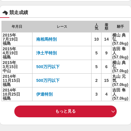
競走成績
人
着
年月日
レース
騎手
気
順
2015年
横山 典
7月19日
南相馬特別
10
14
弘
福島
(57.0kg)
2015年
吉田 隼
4月19日
浄土平特別
5
9
人
福島
(57.0kg)
2015年
横山 典
3月15日
500万円以下
5
6
弘
中山
(57.0kg)
2014年
丸山 元
11月15日
500万円以下
2
15
気
福島
(57.0kg)
2014年
吉田 隼
10月25日
伊達特別
3
4
人
福島
(57.0kg)
もっと見る