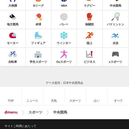
大相撲
Bリーグ
NBA
ラグビー
中央競馬
地方競馬
卓球
バレー
格闘技
バドミントン
モーター
フィギュア
ウィンター
陸上
水泳
自転車
学生スポーツ
Doスポーツ
ビジネス
eスポーツ
データ提供：日本中央競馬会
TOP
ニュース
天気
スポーツ
占い
すべて
スポーツ
中央競馬
サイトご利用にあたって