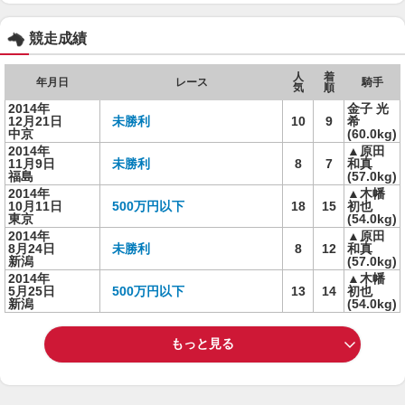
競走成績
人
着
年月日
レース
騎手
気
順
2014年
金子 光
12月21日
未勝利
10
9
希
中京
(60.0kg)
2014年
▲原田
11月9日
未勝利
8
7
和真
福島
(57.0kg)
2014年
▲木幡
10月11日
500万円以下
18
15
初也
東京
(54.0kg)
2014年
▲原田
8月24日
未勝利
8
12
和真
新潟
(57.0kg)
2014年
▲木幡
5月25日
500万円以下
13
14
初也
新潟
(54.0kg)
もっと見る