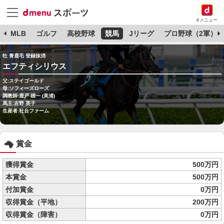
dメニュー
球
MLB
ゴルフ
高校野球
競馬
Jリーグ
プロ野球（2軍）
牡 青鹿毛 登録抹消
エフティシリウス
父:ステイゴールド
母:ソフィーズローズ
調教師:鹿戸 雄一 (美浦)
馬主:吉野 英子
生産者:社台ファーム
賞金
獲得賞金
500万円
本賞金
500万円
付加賞金
0万円
収得賞金（平地）
200万円
収得賞金（障害）
0万円