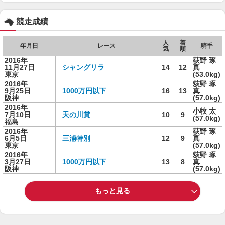
競走成績
人
着
年月日
レース
騎手
気
順
2016年
荻野 琢
11月27日
シャングリラ
14
12
真
東京
(53.0kg)
2016年
荻野 琢
9月25日
1000万円以下
16
13
真
阪神
(57.0kg)
2016年
小牧 太
7月10日
天の川賞
10
9
(57.0kg)
福島
2016年
荻野 琢
6月5日
三浦特別
12
9
真
東京
(57.0kg)
2016年
荻野 琢
3月27日
1000万円以下
13
8
真
阪神
(57.0kg)
もっと見る