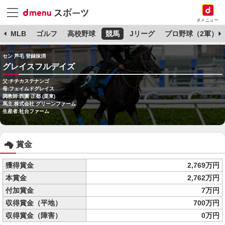
dメニュー
球
MLB
ゴルフ
高校野球
競馬
Jリーグ
プロ野球（2軍）
セン 芦毛 登録抹消
グレイスフルデイズ
父:チチカステナンゴ
母:フェイムドグレイス
調教師:西園 正都 (栗東)
馬主:株式会社 グリーンファーム
生産者:社台ファーム
賞金
獲得賞金
2,769万円
本賞金
2,762万円
付加賞金
7万円
収得賞金（平地）
700万円
収得賞金（障害）
0万円