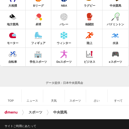
大相撲
Bリーグ
NBA
ラグビー
中央競馬
地方競馬
卓球
バレー
格闘技
バドミントン
モーター
フィギュア
ウィンター
陸上
水泳
自転車
学生スポーツ
Doスポーツ
ビジネス
eスポーツ
データ提供：日本中央競馬会
TOP
ニュース
天気
スポーツ
占い
すべて
スポーツ
中央競馬
サイトご利用にあたって