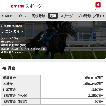
dメニュー
球
MLB
ゴルフ
高校野球
競馬
Jリーグ
プロ野球（2軍）
牡 黒鹿毛 登録抹消
レコンダイト
父:ハーツクライ
母:モテック
調教師:音無 秀孝 (栗東)
馬主:金子真人ホールディングス 株式会社
生産者:社台ファーム
賞金
獲得賞金
1億5,518万円
本賞金
1億5,349万円
付加賞金
169万円
収得賞金（平地）
3,350万円
収得賞金（障害）
0万円