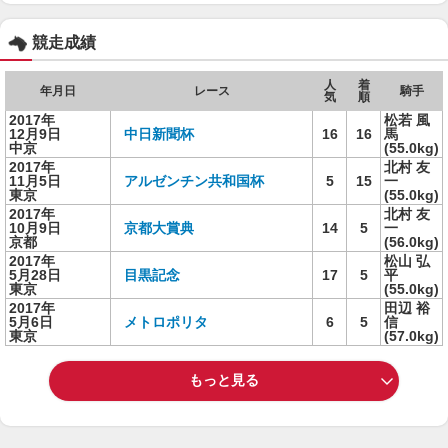
競走成績
人
着
年月日
レース
騎手
気
順
2017年
松若 風
12月9日
中日新聞杯
16
16
馬
中京
(55.0kg)
2017年
北村 友
11月5日
アルゼンチン共和国杯
5
15
一
東京
(55.0kg)
2017年
北村 友
10月9日
京都大賞典
14
5
一
京都
(56.0kg)
2017年
松山 弘
5月28日
目黒記念
17
5
平
東京
(55.0kg)
2017年
田辺 裕
5月6日
メトロポリタ
6
5
信
東京
(57.0kg)
もっと見る