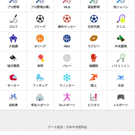
プロ野球
プロ野球(2軍)
MLB
高校野球
侍ジャパン
ゴルフ
Jリーグ
海外サッカー
日本代表
テニス
大相撲
Bリーグ
NBA
ラグビー
中央競馬
地方競馬
卓球
バレー
格闘技
バドミントン
モーター
フィギュア
ウィンター
陸上
水泳
自転車
学生スポーツ
Doスポーツ
ビジネス
eスポーツ
データ提供：日本中央競馬会