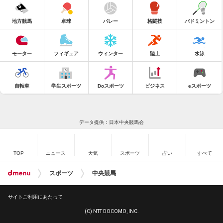
地方競馬
卓球
バレー
格闘技
バドミントン
モーター
フィギュア
ウィンター
陸上
水泳
自転車
学生スポーツ
Doスポーツ
ビジネス
eスポーツ
データ提供：日本中央競馬会
TOP
ニュース
天気
スポーツ
占い
すべて
スポーツ
中央競馬
サイトご利用にあたって
(C) NTT DOCOMO, INC.