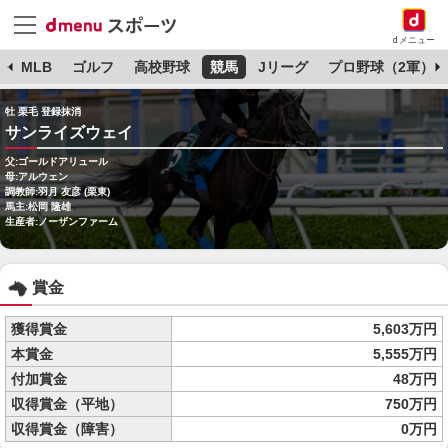
dメニュー
球
MLB
ゴルフ
高校野球
競馬
Jリーグ
プロ野球（2軍）
牡 栗毛 登録抹消
サンライズウェイ
父:ゴールドアリュール
母:アルウェン
調教師:羽月 友彦 (栗東)
馬主:松岡 隆雄
生産者:ノーザンファーム
賞金
獲得賞金
5,603万円
本賞金
5,555万円
付加賞金
48万円
収得賞金（平地）
750万円
収得賞金（障害）
0万円