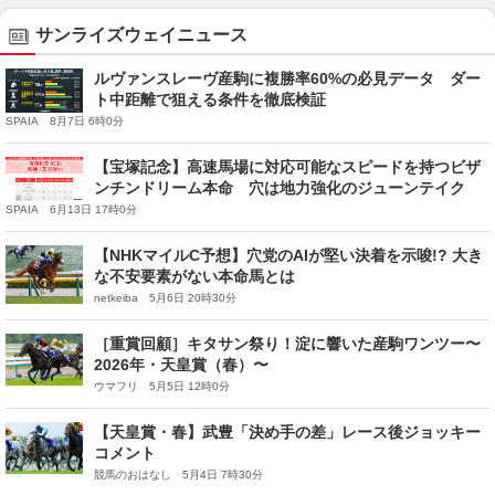
サンライズウェイニュース
ルヴァンスレーヴ産駒に複勝率60%の必見データ ダー
ト中距離で狙える条件を徹底検証
SPAIA 8月7日 6時0分
【宝塚記念】高速馬場に対応可能なスピードを持つビザ
ンチンドリーム本命 穴は地力強化のジューンテイク
SPAIA 6月13日 17時0分
【NHKマイルC予想】穴党のAIが堅い決着を示唆!? 大き
な不安要素がない本命馬とは
netkeiba 5月6日 20時30分
［重賞回顧］キタサン祭り！淀に響いた産駒ワンツー〜
2026年・天皇賞（春）〜
ウマフリ 5月5日 12時0分
【天皇賞・春】武豊「決め手の差」レース後ジョッキー
コメント
競馬のおはなし 5月4日 7時30分