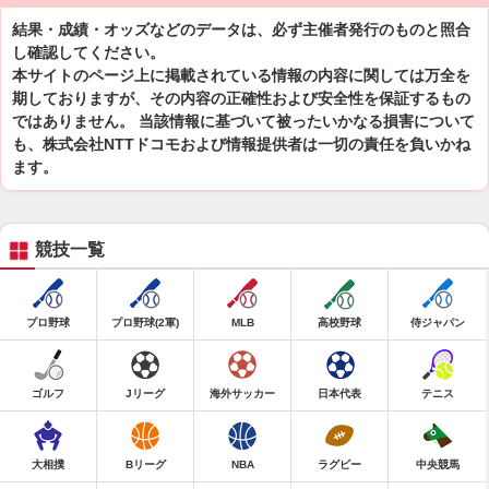
結果・成績・オッズなどのデータは、必ず主催者発行のものと照合
し確認してください。
本サイトのページ上に掲載されている情報の内容に関しては万全を
期しておりますが、その内容の正確性および安全性を保証するもの
ではありません。 当該情報に基づいて被ったいかなる損害について
も、株式会社NTTドコモおよび情報提供者は一切の責任を負いかね
ます。
競技一覧
プロ野球
プロ野球(2軍)
MLB
高校野球
侍ジャパン
ゴルフ
Jリーグ
海外サッカー
日本代表
テニス
大相撲
Bリーグ
NBA
ラグビー
中央競馬