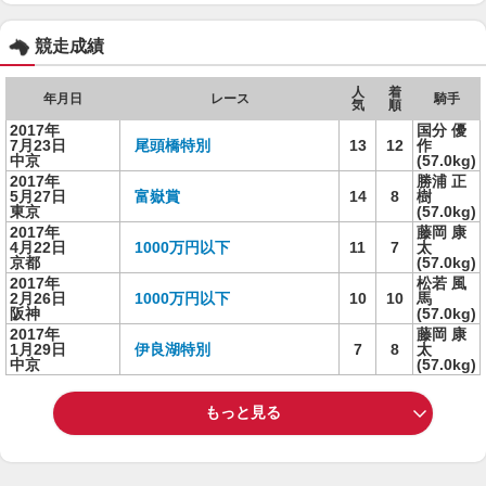
競走成績
人
着
年月日
レース
騎手
気
順
2017年
国分 優
7月23日
尾頭橋特別
13
12
作
中京
(57.0kg)
2017年
勝浦 正
5月27日
富嶽賞
14
8
樹
東京
(57.0kg)
2017年
藤岡 康
4月22日
1000万円以下
11
7
太
京都
(57.0kg)
2017年
松若 風
2月26日
1000万円以下
10
10
馬
阪神
(57.0kg)
2017年
藤岡 康
1月29日
伊良湖特別
7
8
太
中京
(57.0kg)
もっと見る