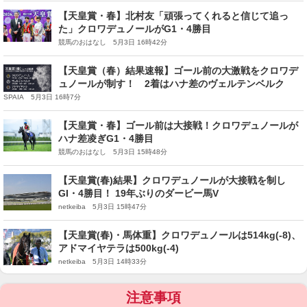
【天皇賞・春】北村友「頑張ってくれると信じて追っ
た」クロワデュノールがG1・4勝目
競馬のおはなし 5月3日 16時42分
【天皇賞（春）結果速報】ゴール前の大激戦をクロワデ
ュノールが制す！ 2着はハナ差のヴェルテンベルク
SPAIA 5月3日 16時7分
【天皇賞・春】ゴール前は大接戦！クロワデュノールが
ハナ差凌ぎG1・4勝目
競馬のおはなし 5月3日 15時48分
【天皇賞(春)結果】クロワデュノールが大接戦を制し
GI・4勝目！ 19年ぶりのダービー馬V
netkeiba 5月3日 15時47分
【天皇賞(春)・馬体重】クロワデュノールは514kg(-8)、
アドマイヤテラは500kg(-4)
netkeiba 5月3日 14時33分
注意事項