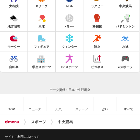
大相撲
Bリーグ
NBA
ラグビー
中央競馬
地方競馬
卓球
バレー
格闘技
バドミントン
モーター
フィギュア
ウィンター
陸上
水泳
自転車
学生スポーツ
Doスポーツ
ビジネス
eスポーツ
データ提供：日本中央競馬会
TOP
ニュース
天気
スポーツ
占い
すべて
スポーツ
中央競馬
サイトご利用にあたって