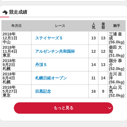
競走成績
人
着
年月日
レース
騎手
気
順
2018年
三浦 皇
12月1日
ステイヤーズＳ
13
13
成
中山
(56.0kg)
2018年
柴田 大
11月4日
アルゼンチン共和国杯
12
12
知
東京
(51.0kg)
2018年
国分 恭
9月2日
丹頂Ｓ
14
13
介
札幌
(52.0kg)
2018年
古川 吉
8月4日
札幌日経オープン
11
14
洋
札幌
(56.0kg)
2018年
丸山 元
5月27日
目黒記念
16
9
気
東京
(52.0kg)
もっと見る