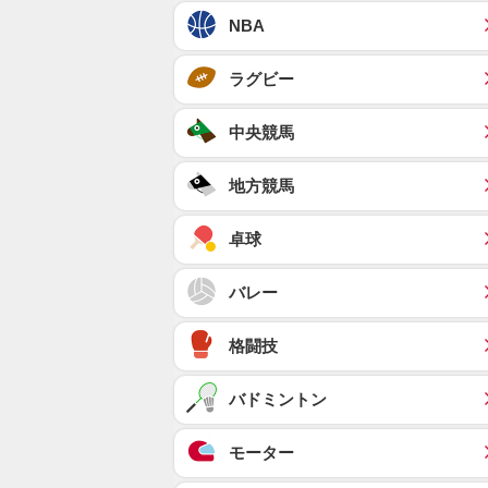
NBA
ラグビー
中央競馬
地方競馬
卓球
バレー
格闘技
バドミントン
モーター