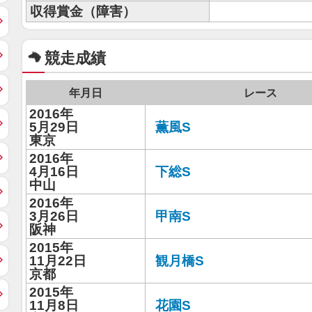
収得賞金（障害）
競走成績
年月日
レース
2016年
5月29日
薫風S
東京
2016年
4月16日
下総S
中山
2016年
3月26日
甲南S
阪神
2015年
11月22日
観月橋S
京都
2015年
11月8日
花園S