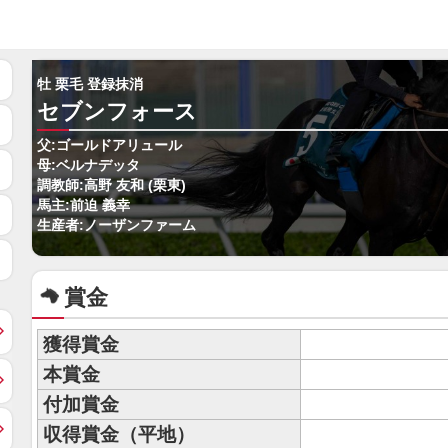
牡 栗毛 登録抹消
セブンフォース
父:ゴールドアリュール
母:ベルナデッタ
調教師:高野 友和 (栗東)
馬主:前迫 義幸
生産者:ノーザンファーム
賞金
獲得賞金
本賞金
付加賞金
収得賞金（平地）