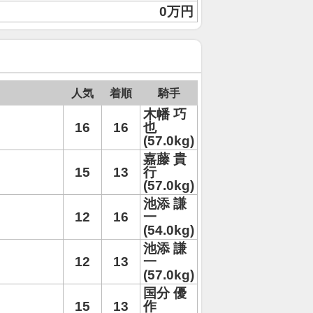
0万円
人気
着順
騎手
木幡 巧
16
16
也
(57.0kg)
嘉藤 貴
15
13
行
(57.0kg)
池添 謙
12
16
一
(54.0kg)
池添 謙
12
13
一
(57.0kg)
国分 優
15
13
作