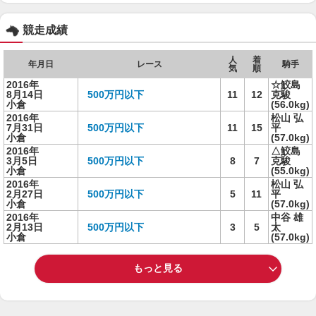
競走成績
人
着
年月日
レース
騎手
気
順
2016年
☆鮫島
8月14日
500万円以下
11
12
克駿
小倉
(56.0kg)
2016年
松山 弘
7月31日
500万円以下
11
15
平
小倉
(57.0kg)
2016年
△鮫島
3月5日
500万円以下
8
7
克駿
小倉
(55.0kg)
2016年
松山 弘
2月27日
500万円以下
5
11
平
小倉
(57.0kg)
2016年
中谷 雄
2月13日
500万円以下
3
5
太
小倉
(57.0kg)
もっと見る