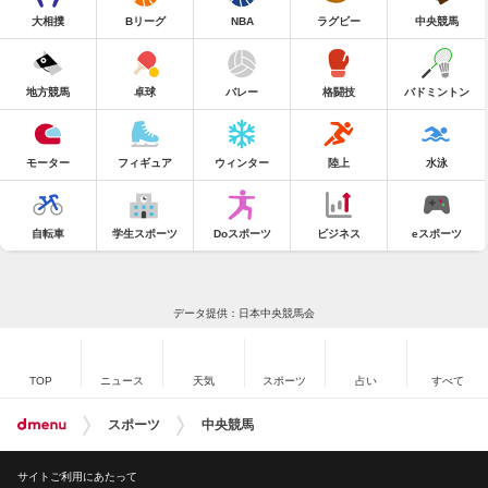
大相撲
Bリーグ
NBA
ラグビー
中央競馬
地方競馬
卓球
バレー
格闘技
バドミントン
モーター
フィギュア
ウィンター
陸上
水泳
自転車
学生スポーツ
Doスポーツ
ビジネス
eスポーツ
データ提供：日本中央競馬会
TOP
ニュース
天気
スポーツ
占い
すべて
スポーツ
中央競馬
サイトご利用にあたって