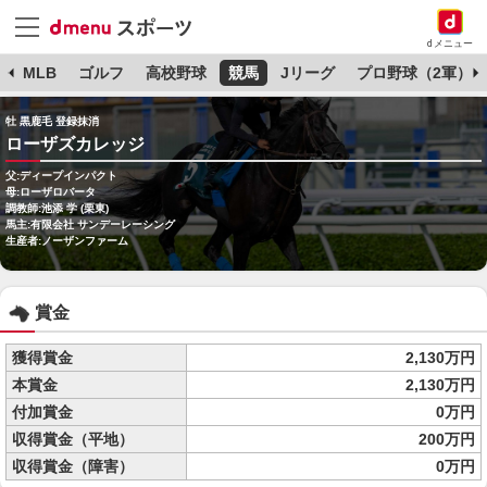
dメニュー
球
MLB
ゴルフ
高校野球
競馬
Jリーグ
プロ野球（2軍）
牡 黒鹿毛 登録抹消
ローザズカレッジ
父:ディープインパクト
母:ローザロバータ
調教師:池添 学 (栗東)
馬主:有限会社 サンデーレーシング
生産者:ノーザンファーム
賞金
獲得賞金
2,130万円
本賞金
2,130万円
付加賞金
0万円
収得賞金（平地）
200万円
収得賞金（障害）
0万円