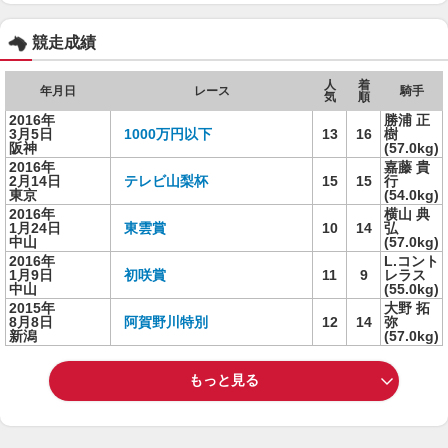
競走成績
人
着
年月日
レース
騎手
気
順
2016年
勝浦 正
3月5日
1000万円以下
13
16
樹
阪神
(57.0kg)
2016年
嘉藤 貴
2月14日
テレビ山梨杯
15
15
行
東京
(54.0kg)
2016年
横山 典
1月24日
東雲賞
10
14
弘
中山
(57.0kg)
2016年
L.コント
1月9日
初咲賞
11
9
レラス
中山
(55.0kg)
2015年
大野 拓
8月8日
阿賀野川特別
12
14
弥
新潟
(57.0kg)
もっと見る