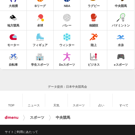
大相撲
Bリーグ
NBA
ラグビー
中央競馬
地方競馬
卓球
バレー
格闘技
バドミントン
モーター
フィギュア
ウィンター
陸上
水泳
自転車
学生スポーツ
Doスポーツ
ビジネス
eスポーツ
データ提供：日本中央競馬会
TOP
ニュース
天気
スポーツ
占い
すべて
スポーツ
中央競馬
サイトご利用にあたって