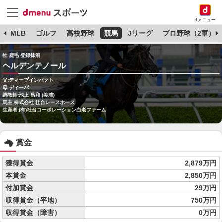
dメニュー
球
MLB
ゴルフ
高校野球
競馬
Jリーグ
プロ野球（2軍）
牡 鹿毛 登録抹消
ヘルデンテノール
父:ディープインパクト
母:ディーバ
調教師:池上 昌和 (美浦)
馬主:株式会社 社台レースホース
生産者:(有)社台コーポレーション白老ファーム
賞金
獲得賞金
2,879万円
本賞金
2,850万円
付加賞金
29万円
収得賞金（平地）
750万円
収得賞金（障害）
0万円