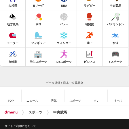
大相撲
Bリーグ
NBA
ラグビー
中央競馬
地方競馬
卓球
バレー
格闘技
バドミントン
モーター
フィギュア
ウィンター
陸上
水泳
自転車
学生スポーツ
Doスポーツ
ビジネス
eスポーツ
データ提供：日本中央競馬会
TOP
ニュース
天気
スポーツ
占い
すべて
スポーツ
中央競馬
サイトご利用にあたって