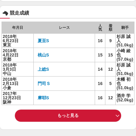
競走成績
人
着
年月日
レース
騎手
気
順
2018年
杉原 誠
6月23日
夏至S
16
9
人
東京
(51.0kg)
2018年
小崎 綾
4月22日
桃山S
15
15
也
京都
(57.0kg)
2018年
杉原 誠
3月3日
上総S
14
12
人
中山
(51.0kg)
2018年
木幡 初
2月13日
門司Ｓ
16
5
也
小倉
(51.0kg)
2017年
酒井 学
12月23日
摩耶S
16
12
(52.0kg)
阪神
もっと見る