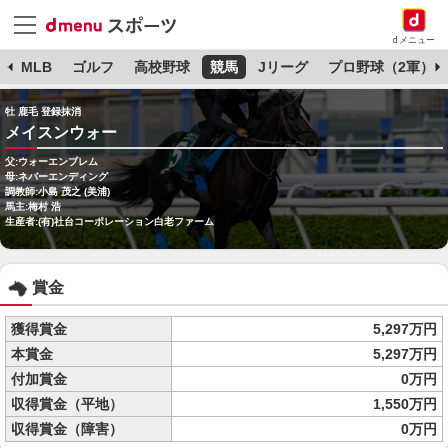
dメニュー
球
MLB
ゴルフ
高校野球
競馬
Jリーグ
プロ野球（2軍）
牡 鹿毛 登録抹消
メイスンウォー
父:ウォーエンブレム
母:ネバーエンディング
調教師:小島 茂之 (美浦)
馬主:梅村 浩
生産者:(有)社台コーポレーション白老ファーム
賞金
獲得賞金
5,297万円
本賞金
5,297万円
付加賞金
0万円
収得賞金（平地）
1,550万円
収得賞金（障害）
0万円