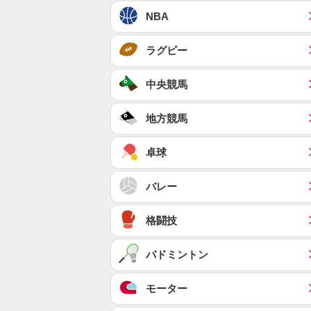
NBA
ラグビー
中央競馬
地方競馬
卓球
バレー
格闘技
バドミントン
モーター