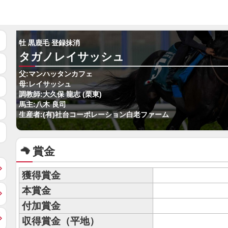
牡 黒鹿毛 登録抹消
タガノレイサッシュ
父:マンハッタンカフェ
母:レイサッシュ
調教師:大久保 龍志 (栗東)
馬主:八木 良司
生産者:(有)社台コーポレーション白老ファーム
賞金
獲得賞金
本賞金
付加賞金
収得賞金（平地）