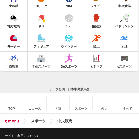
大相撲
Bリーグ
NBA
ラグビー
中央競馬
地方競馬
卓球
バレー
格闘技
バドミントン
モーター
フィギュア
ウィンター
陸上
水泳
自転車
学生スポーツ
Doスポーツ
ビジネス
eスポーツ
データ提供：日本中央競馬会
TOP
ニュース
天気
スポーツ
占い
すべて
スポーツ
中央競馬
サイトご利用にあたって