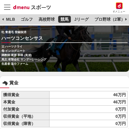
dメニュー
球
MLB
ゴルフ
高校野球
競馬
Jリーグ
プロ野球（2軍）
牝 青鹿毛 登録抹消
ハーツコンセンサス
父:ハーツクライ
母:インコグニート
調教師:尾形 和幸 (美浦)
馬主:有限会社 サンデーレーシング
生産者:追分ファーム
賞金
獲得賞金
46万円
本賞金
46万円
付加賞金
0万円
収得賞金（平地）
0万円
収得賞金（障害）
0万円