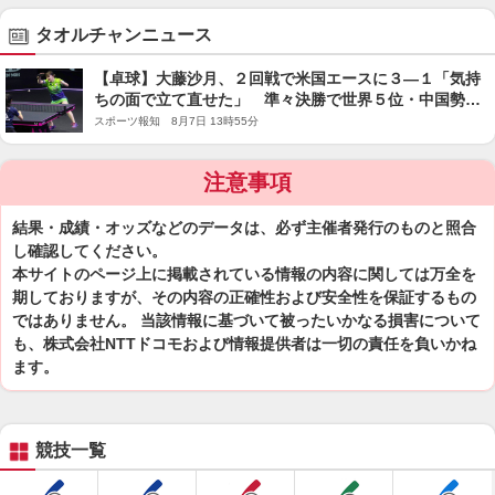
タオルチャンニュース
【卓球】大藤沙月、２回戦で米国エースに３―１「気持
ちの面で立て直せた」 準々決勝で世界５位・中国勢に
挑戦 「今は勝ちに行こうって気持ちが強い」…ＷＴＴ
スポーツ報知 8月7日 13時55分
チャンピオンズ横浜
注意事項
結果・成績・オッズなどのデータは、必ず主催者発行のものと照合
し確認してください。
本サイトのページ上に掲載されている情報の内容に関しては万全を
期しておりますが、その内容の正確性および安全性を保証するもの
ではありません。 当該情報に基づいて被ったいかなる損害について
も、株式会社NTTドコモおよび情報提供者は一切の責任を負いかね
ます。
競技一覧