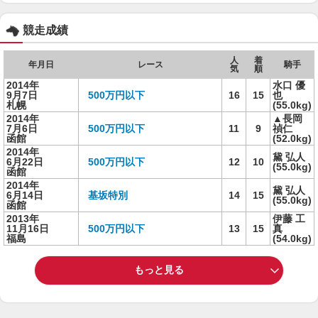
競走成績
人
着
年月日
レース
騎手
気
順
2014年
水口 優
9月7日
500万円以下
16
15
也
札幌
(55.0kg)
2014年
▲長岡
7月6日
500万円以下
11
9
禎仁
函館
(52.0kg)
2014年
黛 弘人
6月22日
500万円以下
12
10
(55.0kg)
函館
2014年
黛 弘人
6月14日
基坂特別
14
15
(55.0kg)
函館
2013年
伊藤 工
11月16日
500万円以下
13
15
真
福島
(54.0kg)
もっと見る