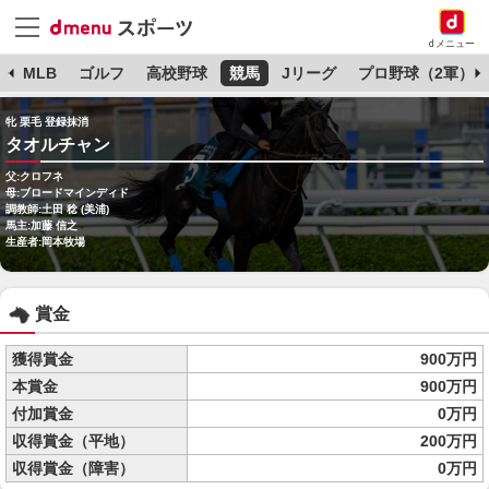
dメニュー
球
MLB
ゴルフ
高校野球
競馬
Jリーグ
プロ野球（2軍）
牝 栗毛 登録抹消
タオルチャン
父:クロフネ
母:ブロードマインディド
調教師:土田 稔 (美浦)
馬主:加藤 信之
生産者:岡本牧場
賞金
獲得賞金
900万円
本賞金
900万円
付加賞金
0万円
収得賞金（平地）
200万円
収得賞金（障害）
0万円