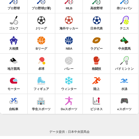
プロ野球
プロ野球(2軍)
MLB
高校野球
侍ジャパン
ゴルフ
Jリーグ
海外サッカー
日本代表
テニス
大相撲
Bリーグ
NBA
ラグビー
中央競馬
地方競馬
卓球
バレー
格闘技
バドミントン
モーター
フィギュア
ウィンター
陸上
水泳
自転車
学生スポーツ
Doスポーツ
ビジネス
eスポーツ
データ提供：日本中央競馬会