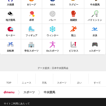
大相撲
Bリーグ
NBA
ラグビー
中央競馬
地方競馬
卓球
バレー
格闘技
バドミントン
モーター
フィギュア
ウィンター
陸上
水泳
自転車
学生スポーツ
Doスポーツ
ビジネス
eスポーツ
データ提供：日本中央競馬会
TOP
ニュース
天気
スポーツ
占い
すべて
スポーツ
中央競馬
サイトご利用にあたって