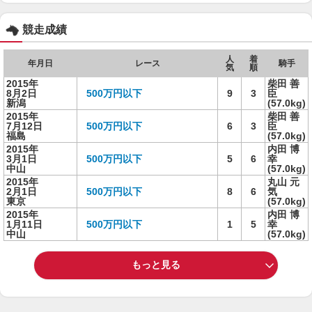
競走成績
人
着
年月日
レース
騎手
気
順
2015年
柴田 善
8月2日
500万円以下
9
3
臣
新潟
(57.0kg)
2015年
柴田 善
7月12日
500万円以下
6
3
臣
福島
(57.0kg)
2015年
内田 博
3月1日
500万円以下
5
6
幸
中山
(57.0kg)
2015年
丸山 元
2月1日
500万円以下
8
6
気
東京
(57.0kg)
2015年
内田 博
1月11日
500万円以下
1
5
幸
中山
(57.0kg)
もっと見る