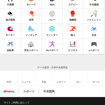
大相撲
Bリーグ
NBA
ラグビー
中央競馬
地方競馬
卓球
バレー
格闘技
バドミントン
モーター
フィギュア
ウィンター
陸上
水泳
自転車
学生スポーツ
Doスポーツ
ビジネス
eスポーツ
データ提供：日本中央競馬会
TOP
ニュース
天気
スポーツ
占い
すべて
スポーツ
中央競馬
サイトご利用にあたって