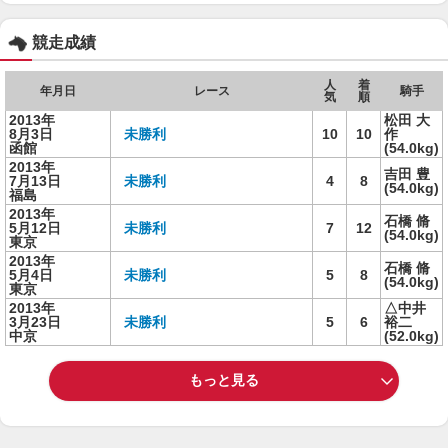
競走成績
人
着
年月日
レース
騎手
気
順
2013年
松田 大
8月3日
未勝利
10
10
作
函館
(54.0kg)
2013年
吉田 豊
7月13日
未勝利
4
8
(54.0kg)
福島
2013年
石橋 脩
5月12日
未勝利
7
12
(54.0kg)
東京
2013年
石橋 脩
5月4日
未勝利
5
8
(54.0kg)
東京
2013年
△中井
3月23日
未勝利
5
6
裕二
中京
(52.0kg)
もっと見る