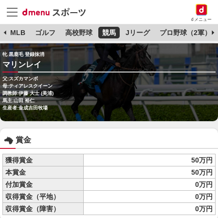
dメニュー
球
MLB
ゴルフ
高校野球
競馬
Jリーグ
プロ野球（2軍）
牝 黒鹿毛 登録抹消
マリンレイ
父:スズカマンボ
母:ティアレスクイーン
調教師:伊藤 大士 (美浦)
馬主:山田 裕仁
生産者:金成吉田牧場
賞金
獲得賞金
50万円
本賞金
50万円
付加賞金
0万円
収得賞金（平地）
0万円
収得賞金（障害）
0万円