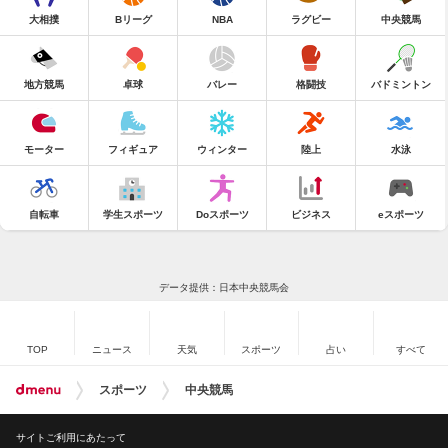
大相撲
Bリーグ
NBA
ラグビー
中央競馬
地方競馬
卓球
バレー
格闘技
バドミントン
モーター
フィギュア
ウィンター
陸上
水泳
自転車
学生スポーツ
Doスポーツ
ビジネス
eスポーツ
データ提供：日本中央競馬会
TOP
ニュース
天気
スポーツ
占い
すべて
スポーツ
中央競馬
サイトご利用にあたって