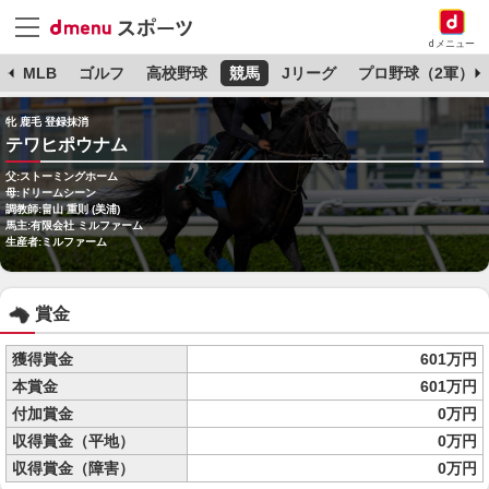
dメニュー
球
MLB
ゴルフ
高校野球
競馬
Jリーグ
プロ野球（2軍）
牝 鹿毛 登録抹消
テワヒポウナム
父:ストーミングホーム
母:ドリームシーン
調教師:畠山 重則 (美浦)
馬主:有限会社 ミルファーム
生産者:ミルファーム
賞金
獲得賞金
601万円
本賞金
601万円
付加賞金
0万円
収得賞金（平地）
0万円
収得賞金（障害）
0万円