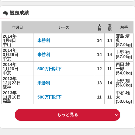
競走成績
人
着
年月日
レース
騎手
気
順
2014年
蓑島 靖
4月6日
未勝利
14
14
典
中山
(57.0kg)
2014年
上野 翔
3月29日
未勝利
14
14
(57.0kg)
中京
2014年
西田 雄
1月26日
500万円以下
12
11
一郎
中京
(54.0kg)
2013年
上野 翔
12月23日
未勝利
13
14
(56.0kg)
阪神
2013年
中谷 雄
11月10日
500万円以下
11
11
太
福島
(53.0kg)
もっと見る