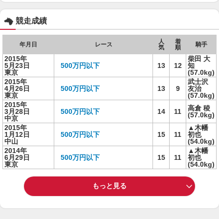
競走成績
人
着
年月日
レース
騎手
気
順
2015年
柴田 大
5月23日
500万円以下
13
12
知
東京
(57.0kg)
2015年
武士沢
4月26日
500万円以下
13
9
友治
東京
(57.0kg)
2015年
高倉 稜
3月28日
500万円以下
14
11
(57.0kg)
中京
2015年
▲木幡
1月12日
500万円以下
15
11
初也
中山
(54.0kg)
2014年
▲木幡
6月29日
500万円以下
15
11
初也
東京
(54.0kg)
もっと見る