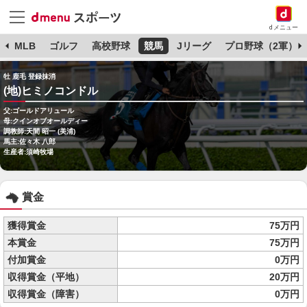
dメニュー
球
MLB
ゴルフ
高校野球
競馬
Jリーグ
プロ野球（2軍）
牡 鹿毛 登録抹消
(地)ヒミノコンドル
父:ゴールドアリュール
母:クインオブオールディー
調教師:天間 昭一 (美浦)
馬主:佐々木 八郎
生産者:須崎牧場
賞金
獲得賞金
75万円
本賞金
75万円
付加賞金
0万円
収得賞金（平地）
20万円
収得賞金（障害）
0万円