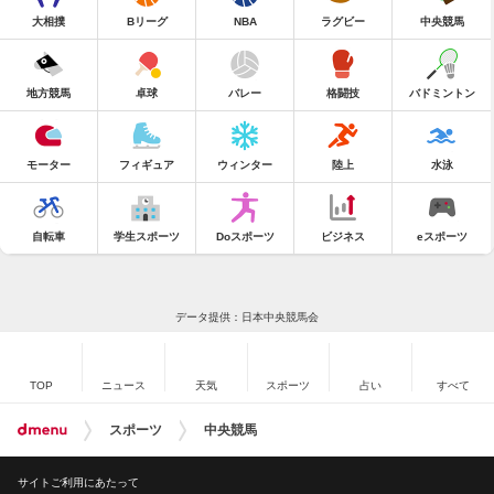
大相撲
Bリーグ
NBA
ラグビー
中央競馬
地方競馬
卓球
バレー
格闘技
バドミントン
モーター
フィギュア
ウィンター
陸上
水泳
自転車
学生スポーツ
Doスポーツ
ビジネス
eスポーツ
データ提供：日本中央競馬会
TOP
ニュース
天気
スポーツ
占い
すべて
スポーツ
中央競馬
サイトご利用にあたって