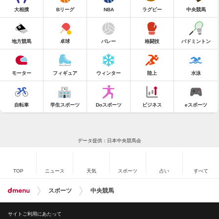
大相撲
Bリーグ
NBA
ラグビー
中央競馬
地方競馬
卓球
バレー
格闘技
バドミントン
モーター
フィギュア
ウィンター
陸上
水泳
自転車
学生スポーツ
Doスポーツ
ビジネス
eスポーツ
データ提供：日本中央競馬会
TOP
ニュース
天気
スポーツ
占い
すべて
スポーツ
中央競馬
サイトご利用にあたって