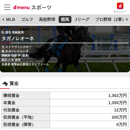
dメニュー
球
MLB
ゴルフ
高校野球
競馬
Jリーグ
プロ野球（2軍）
牝 鹿毛 登録抹消
タガノレオーネ
父:ストラヴィンスキー
母:タガノレジェンダ
調教師:池添 学 (栗東)
馬主:八木 良司
生産者:有限会社新冠タガノファーム
賞金
獲得賞金
1,362万円
本賞金
1,350万円
付加賞金
12万円
収得賞金（平地）
200万円
収得賞金（障害）
0万円