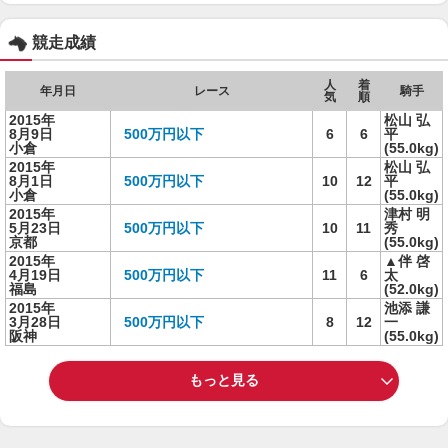
競走成績
人
着
年月日
レース
騎手
気
順
2015年
松山 弘
8月9日
500万円以下
6
6
平
小倉
(55.0kg)
2015年
松山 弘
8月1日
500万円以下
10
12
平
小倉
(55.0kg)
2015年
津村 明
5月23日
500万円以下
10
11
秀
京都
(55.0kg)
2015年
▲伴 啓
4月19日
500万円以下
11
6
太
福島
(52.0kg)
2015年
池添 謙
3月28日
500万円以下
8
12
一
阪神
(55.0kg)
もっと見る