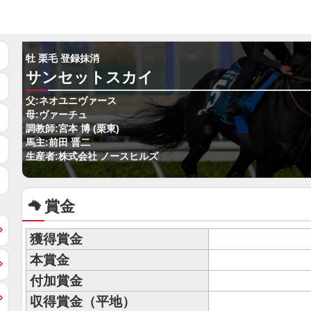
牡 栗毛 登録抹消
サンセットスカイ
父:ネオユニヴァース
母:ヴァーチュ
調教師:宮本 博 (栗東)
馬主:前田 晋二
生産者:株式会社 ノースヒルズ
賞金
獲得賞金
本賞金
付加賞金
収得賞金（平地）