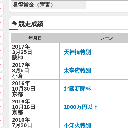
収得賞金（障害）
競走成績
年月日
レース
2017年
3月25日
天神橋特別
阪神
2017年
3月5日
太宰府特別
小倉
2016年
10月30日
北國新聞杯
京都
2016年
10月16日
1000万円以下
京都
2016年
7月30日
不知火特別