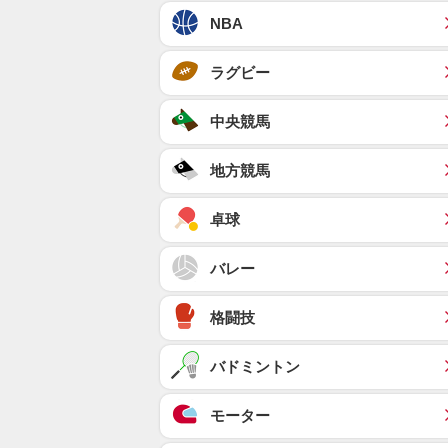
NBA
ラグビー
中央競馬
地方競馬
卓球
バレー
格闘技
バドミントン
モーター