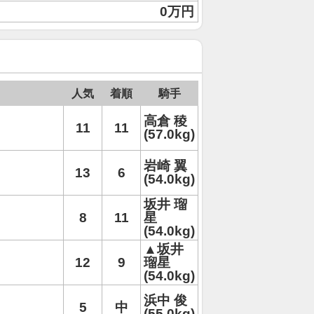
0万円
人気
着順
騎手
高倉 稜
11
11
(57.0kg)
岩崎 翼
13
6
(54.0kg)
坂井 瑠
8
11
星
(54.0kg)
▲坂井
12
9
瑠星
(54.0kg)
浜中 俊
5
中
(55.0kg)