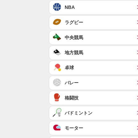
NBA
ラグビー
中央競馬
地方競馬
卓球
バレー
格闘技
バドミントン
モーター