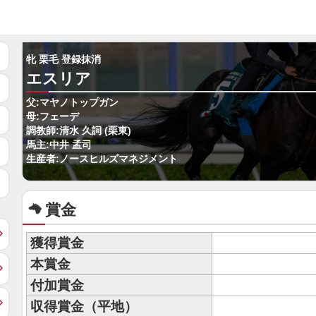
牝 栗毛 登録抹消
エスリア
父:マヤノトップガン
母:フェーデ
調教師:清水 久詞 (栗東)
馬主:中井 孟司
生産者:ノースヒルズマネジメント
賞金
獲得賞金
本賞金
付加賞金
収得賞金（平地）