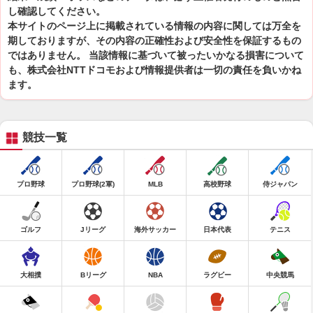
し確認してください。
本サイトのページ上に掲載されている情報の内容に関しては万全を
期しておりますが、その内容の正確性および安全性を保証するもの
ではありません。 当該情報に基づいて被ったいかなる損害について
も、株式会社NTTドコモおよび情報提供者は一切の責任を負いかね
ます。
競技一覧
プロ野球
プロ野球(2軍)
MLB
高校野球
侍ジャパン
ゴルフ
Jリーグ
海外サッカー
日本代表
テニス
大相撲
Bリーグ
NBA
ラグビー
中央競馬