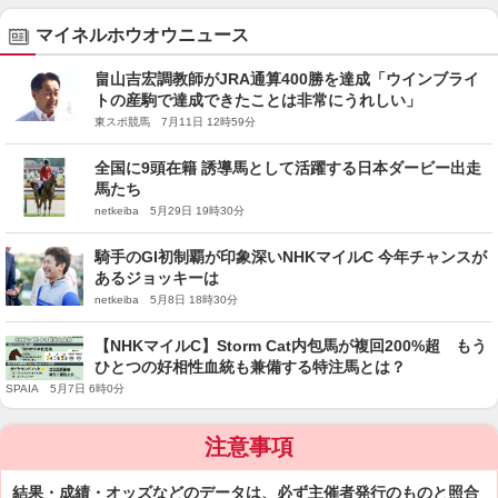
マイネルホウオウニュース
畠山吉宏調教師がJRA通算400勝を達成「ウインブライ
トの産駒で達成できたことは非常にうれしい」
東スポ競馬 7月11日 12時59分
全国に9頭在籍 誘導馬として活躍する日本ダービー出走
馬たち
netkeiba 5月29日 19時30分
騎手のGI初制覇が印象深いNHKマイルC 今年チャンスが
あるジョッキーは
netkeiba 5月8日 18時30分
【NHKマイルC】Storm Cat内包馬が複回200%超 もう
ひとつの好相性血統も兼備する特注馬とは？
SPAIA 5月7日 6時0分
注意事項
結果・成績・オッズなどのデータは、必ず主催者発行のものと照合