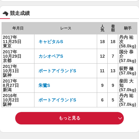
競走成績
人
着
年月日
レース
騎手
気
順
2017年
丹内 祐
11月25日
キャピタルS
18
18
次
東京
(58.0kg)
2017年
国分 恭
10月29日
カシオペアS
12
7
介
京都
(57.0kg)
2017年
荻野 極
10月1日
ポートアイランドS
11
13
(57.0kg)
阪神
2017年
柴田 大
8月27日
朱鷺S
9
9
知
新潟
(57.0kg)
2016年
丹内 祐
10月2日
ポートアイランドS
6
5
次
阪神
(57.0kg)
もっと見る