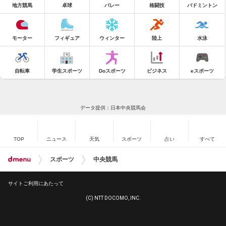
地方競馬
卓球
バレー
格闘技
バドミントン
モーター
フィギュア
ウィンター
陸上
水泳
自転車
学生スポーツ
Doスポーツ
ビジネス
eスポーツ
データ提供：日本中央競馬会
TOP
ニュース
天気
スポーツ
占い
すべて
スポーツ
中央競馬
サイトご利用にあたって
(C) NTT DOCOMO, INC.