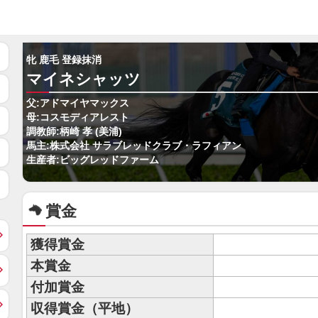
牝 鹿毛 登録抹消
マイネシャッツ
父:アドマイヤマックス
母:コスモディアレスト
調教師:柄崎 孝 (美浦)
馬主:株式会社 サラブレッドクラブ・ラフィアン
生産者:ビッグレッドファーム
賞金
獲得賞金
本賞金
付加賞金
収得賞金（平地）