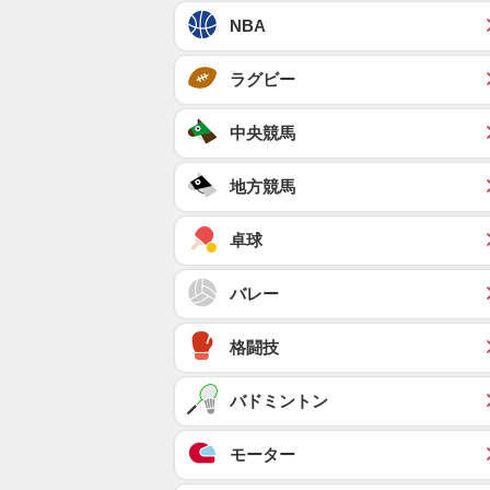
NBA
ラグビー
中央競馬
地方競馬
卓球
バレー
格闘技
バドミントン
モーター