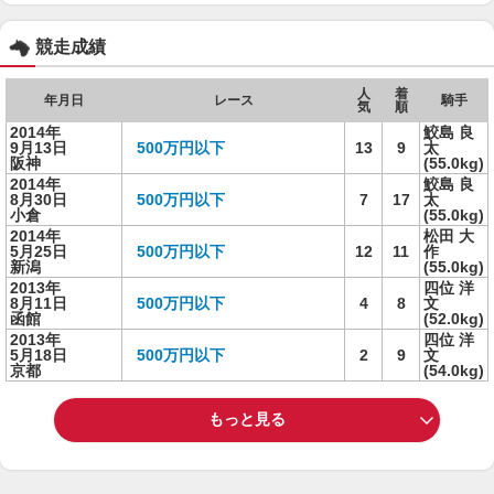
競走成績
人
着
年月日
レース
騎手
気
順
2014年
鮫島 良
9月13日
500万円以下
13
9
太
阪神
(55.0kg)
2014年
鮫島 良
8月30日
500万円以下
7
17
太
小倉
(55.0kg)
2014年
松田 大
5月25日
500万円以下
12
11
作
新潟
(55.0kg)
2013年
四位 洋
8月11日
500万円以下
4
8
文
函館
(52.0kg)
2013年
四位 洋
5月18日
500万円以下
2
9
文
京都
(54.0kg)
もっと見る