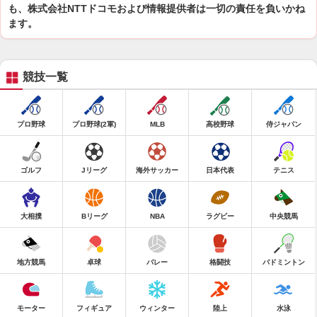
も、株式会社NTTドコモおよび情報提供者は一切の責任を負いかね
ます。
競技一覧
プロ野球
プロ野球(2軍)
MLB
高校野球
侍ジャパン
ゴルフ
Jリーグ
海外サッカー
日本代表
テニス
大相撲
Bリーグ
NBA
ラグビー
中央競馬
地方競馬
卓球
バレー
格闘技
バドミントン
モーター
フィギュア
ウィンター
陸上
水泳