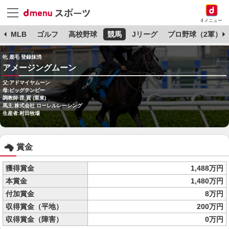
dメニュー
球
MLB
ゴルフ
高校野球
競馬
Jリーグ
プロ野球（2軍）
牝 鹿毛 登録抹消
アメージングムーン
父:アドマイヤムーン
母:ビッグテンビー
調教師:昆 貢 (栗東)
馬主:株式会社 ローレルレーシング
生産者:村田牧場
賞金
獲得賞金
1,488万円
本賞金
1,480万円
付加賞金
8万円
収得賞金（平地）
200万円
収得賞金（障害）
0万円