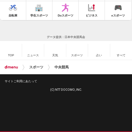
自転車
学生スポーツ
Doスポーツ
ビジネス
eスポーツ
データ提供：日本中央競馬会
TOP
ニュース
天気
スポーツ
占い
すべて
スポーツ
中央競馬
サイトご利用にあたって
(C) NTT DOCOMO, INC.