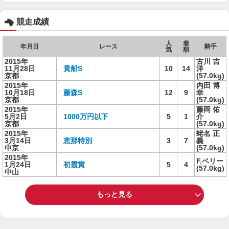
競走成績
人
着
年月日
レース
騎手
気
順
2015年
古川 吉
11月28日
貴船S
10
14
洋
京都
(57.0kg)
2015年
内田 博
10月18日
藤森S
12
9
幸
京都
(57.0kg)
2015年
藤岡 佑
5月2日
1000万円以下
5
1
介
京都
(57.0kg)
2015年
蛯名 正
3月14日
恵那特別
3
7
義
中京
(57.0kg)
2015年
F.ベリー
1月24日
初霞賞
5
4
(57.0kg)
中山
もっと見る