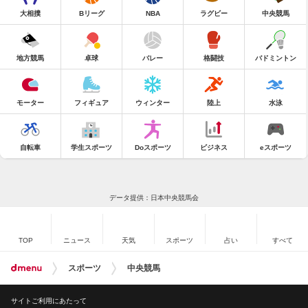
大相撲
Bリーグ
NBA
ラグビー
中央競馬
地方競馬
卓球
バレー
格闘技
バドミントン
モーター
フィギュア
ウィンター
陸上
水泳
自転車
学生スポーツ
Doスポーツ
ビジネス
eスポーツ
データ提供：日本中央競馬会
TOP
ニュース
天気
スポーツ
占い
すべて
スポーツ
中央競馬
サイトご利用にあたって