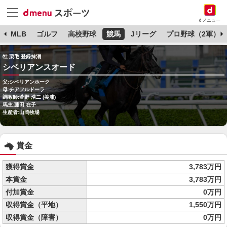
dメニュー
球
MLB
ゴルフ
高校野球
競馬
Jリーグ
プロ野球（2軍）
牡 栗毛 登録抹消
シベリアンスオード
父:シベリアンホーク
母:チアフルドーラ
調教師:萱野 浩二 (美浦)
馬主:藤田 在子
生産者:山岡牧場
賞金
獲得賞金
3,783万円
本賞金
3,783万円
付加賞金
0万円
収得賞金（平地）
1,550万円
収得賞金（障害）
0万円