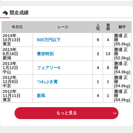
競走成績
人
着
年月日
レース
騎手
気
順
2014年
勝浦 正
10月13日
500万円以下
9
4
樹
東京
(55.0kg)
2013年
勝浦 正
8月18日
豊栄特別
3
13
樹
新潟
(52.0kg)
2013年
勝浦 正
1月12日
フェアリーS
4
8
樹
中山
(54.0kg)
2012年
勝浦 正
12月8日
つわぶき賞
1
1
樹
中京
(54.0kg)
2012年
勝浦 正
11月11日
新馬
4
1
樹
東京
(54.0kg)
もっと見る