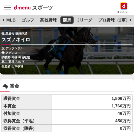
dメニュー
球
MLB
ゴルフ
高校野球
競馬
Jリーグ
プロ野球（2軍）
牝 黒鹿毛 登録抹消
スズノネイロ
父:デュランダル
母:アグレス
調教師:高橋 裕 (美浦)
馬主:高樽 さゆり
生産者:山本牧場
賞金
獲得賞金
1,806万円
本賞金
1,760万円
付加賞金
46万円
収得賞金（平地）
450万円
収得賞金（障害）
0万円