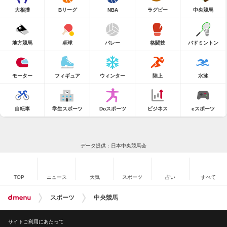
大相撲
Bリーグ
NBA
ラグビー
中央競馬
地方競馬
卓球
バレー
格闘技
バドミントン
モーター
フィギュア
ウィンター
陸上
水泳
自転車
学生スポーツ
Doスポーツ
ビジネス
eスポーツ
データ提供：日本中央競馬会
TOP
ニュース
天気
スポーツ
占い
すべて
スポーツ
中央競馬
サイトご利用にあたって