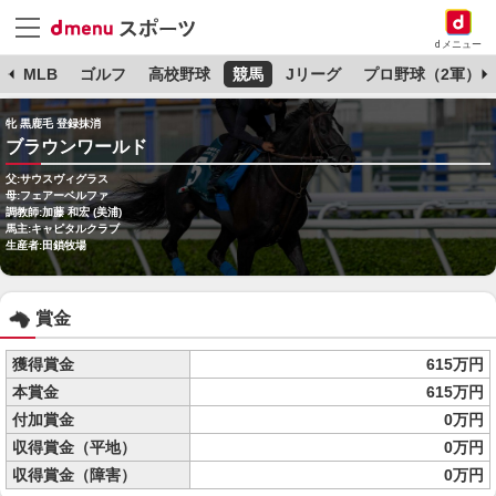
dメニュー
球
MLB
ゴルフ
高校野球
競馬
Jリーグ
プロ野球（2軍）
牝 黒鹿毛 登録抹消
ブラウンワールド
父:サウスヴィグラス
母:フェアーベルファ
調教師:加藤 和宏 (美浦)
馬主:キャピタルクラブ
生産者:田鎖牧場
賞金
獲得賞金
615万円
本賞金
615万円
付加賞金
0万円
収得賞金（平地）
0万円
収得賞金（障害）
0万円