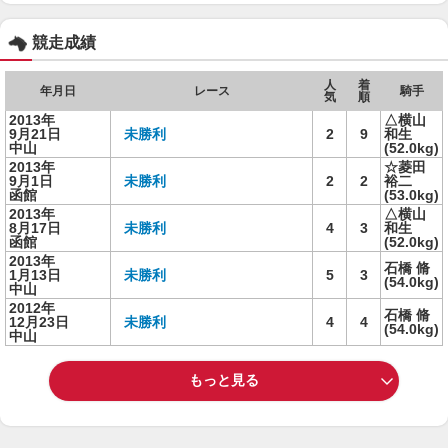
競走成績
人
着
年月日
レース
騎手
気
順
2013年
△横山
9月21日
未勝利
2
9
和生
中山
(52.0kg)
2013年
☆菱田
9月1日
未勝利
2
2
裕二
函館
(53.0kg)
2013年
△横山
8月17日
未勝利
4
3
和生
函館
(52.0kg)
2013年
石橋 脩
1月13日
未勝利
5
3
(54.0kg)
中山
2012年
石橋 脩
12月23日
未勝利
4
4
(54.0kg)
中山
もっと見る