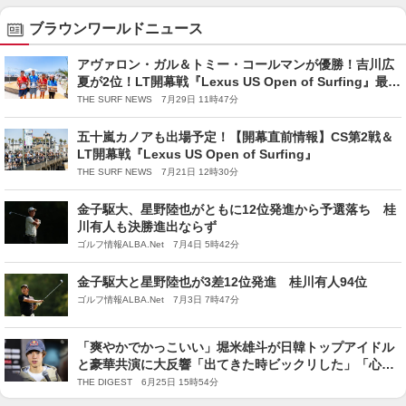
ブラウンワールドニュース
アヴァロン・ガル＆トミー・コールマンが優勝！吉川広
夏が2位！LT開幕戦『Lexus US Open of Surfing』最終
日
THE SURF NEWS 7月29日 11時47分
五十嵐カノアも出場予定！【開幕直前情報】CS第2戦＆
LT開幕戦『Lexus US Open of Surfing』
THE SURF NEWS 7月21日 12時30分
金子駆大、星野陸也がともに12位発進から予選落ち 桂
川有人も決勝進出ならず
ゴルフ情報ALBA.Net 7月4日 5時42分
金子駆大と星野陸也が3差12位発進 桂川有人94位
ゴルフ情報ALBA.Net 7月3日 7時47分
「爽やかでかっこいい」堀米雄斗が日韓トップアイドル
と豪華共演に大反響「出てきた時ビックリした」「心臓
止まる」
THE DIGEST 6月25日 15時54分