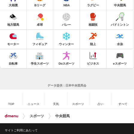
大相撲
Bリーグ
NBA
ラグビー
中央競馬
地方競馬
卓球
バレー
格闘技
バドミントン
モーター
フィギュア
ウィンター
陸上
水泳
自転車
学生スポーツ
Doスポーツ
ビジネス
eスポーツ
データ提供：日本中央競馬会
TOP
ニュース
天気
スポーツ
占い
すべて
スポーツ
中央競馬
サイトご利用にあたって