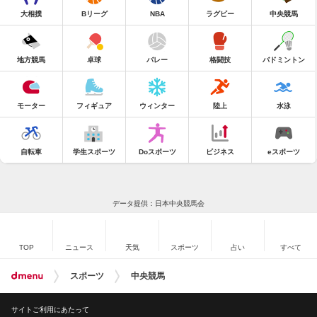
大相撲
Bリーグ
NBA
ラグビー
中央競馬
地方競馬
卓球
バレー
格闘技
バドミントン
モーター
フィギュア
ウィンター
陸上
水泳
自転車
学生スポーツ
Doスポーツ
ビジネス
eスポーツ
データ提供：日本中央競馬会
TOP
ニュース
天気
スポーツ
占い
すべて
スポーツ
中央競馬
サイトご利用にあたって