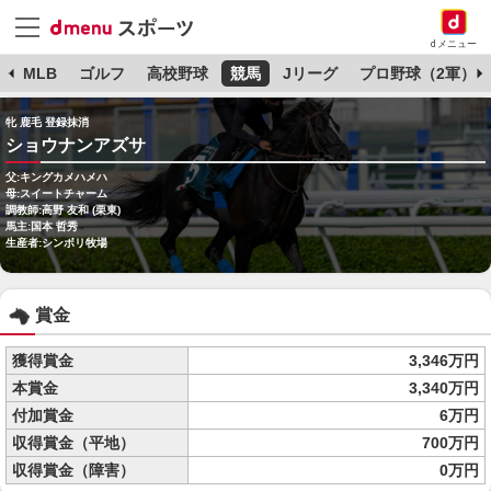
dメニュー
球
MLB
ゴルフ
高校野球
競馬
Jリーグ
プロ野球（2軍）
牝 鹿毛 登録抹消
ショウナンアズサ
父:キングカメハメハ
母:スイートチャーム
調教師:高野 友和 (栗東)
馬主:国本 哲秀
生産者:シンボリ牧場
賞金
獲得賞金
3,346万円
本賞金
3,340万円
付加賞金
6万円
収得賞金（平地）
700万円
収得賞金（障害）
0万円