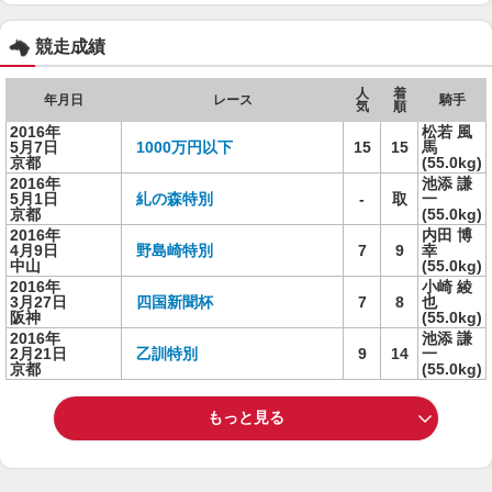
競走成績
人
着
年月日
レース
騎手
気
順
2016年
松若 風
5月7日
1000万円以下
15
15
馬
京都
(55.0kg)
2016年
池添 謙
5月1日
糺の森特別
-
取
一
京都
(55.0kg)
2016年
内田 博
4月9日
野島崎特別
7
9
幸
中山
(55.0kg)
2016年
小崎 綾
3月27日
四国新聞杯
7
8
也
阪神
(55.0kg)
2016年
池添 謙
2月21日
乙訓特別
9
14
一
京都
(55.0kg)
もっと見る