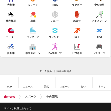
大相撲
Bリーグ
NBA
ラグビー
中央競馬
地方競馬
卓球
バレー
格闘技
バドミントン
モーター
フィギュア
ウィンター
陸上
水泳
自転車
学生スポーツ
Doスポーツ
ビジネス
eスポーツ
データ提供：日本中央競馬会
TOP
ニュース
天気
スポーツ
占い
すべて
スポーツ
中央競馬
サイトご利用にあたって