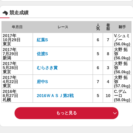
競走成績
人
着
年月日
レース
騎手
気
順
2017年
V.シュミ
10月29日
紅葉S
6
7
ノー
東京
(56.0kg)
2017年
大野 拓
7月29日
佐渡S
5
8
弥
新潟
(56.0kg)
2017年
大野 拓
5月28日
むらさき賞
6
3
弥
東京
(56.0kg)
2017年
大野 拓
4月22日
府中S
7
4
弥
東京
(57.0kg)
2016年
C.デム
8月27日
2016ＷＡＳＪ第2戦
5
10
ーロ
札幌
(58.0kg)
もっと見る