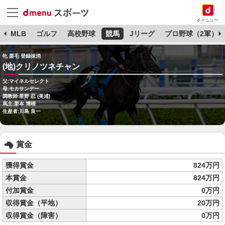
dメニュー
球
MLB
ゴルフ
高校野球
競馬
Jリーグ
プロ野球（2軍）
牝 栗毛 登録抹消
(地)クリノツネチャン
父:マイネルセレクト
母:モカサンデー
調教師:星野 忍 (美浦)
馬主:栗本 博晴
生産者:川島 良一
賞金
獲得賞金
824万円
本賞金
824万円
付加賞金
0万円
収得賞金（平地）
20万円
収得賞金（障害）
0万円