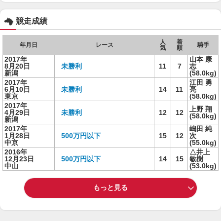
競走成績
人
着
年月日
レース
騎手
気
順
2017年
山本 康
8月20日
未勝利
11
7
志
新潟
(58.0kg)
2017年
江田 勇
6月10日
未勝利
14
11
亮
東京
(58.0kg)
2017年
上野 翔
4月29日
未勝利
12
12
(58.0kg)
新潟
2017年
嶋田 純
1月28日
500万円以下
15
12
次
中京
(55.0kg)
2016年
△井上
12月23日
500万円以下
14
15
敏樹
中山
(53.0kg)
もっと見る