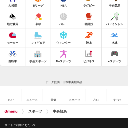
大相撲
Bリーグ
NBA
ラグビー
中央競馬
地方競馬
卓球
バレー
格闘技
バドミントン
モーター
フィギュア
ウィンター
陸上
水泳
自転車
学生スポーツ
Doスポーツ
ビジネス
eスポーツ
データ提供：日本中央競馬会
TOP
ニュース
天気
スポーツ
占い
すべて
スポーツ
中央競馬
サイトご利用にあたって