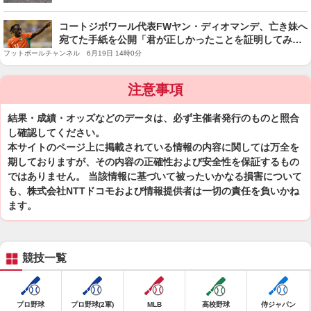
コートジボワール代表FWヤン・ディオマンデ、亡き妹へ
宛てた手紙を公開「君が正しかったことを証明してみせ
るよ」
フットボールチャンネル 6月19日 14時0分
注意事項
結果・成績・オッズなどのデータは、必ず主催者発行のものと照合
し確認してください。
本サイトのページ上に掲載されている情報の内容に関しては万全を
期しておりますが、その内容の正確性および安全性を保証するもの
ではありません。 当該情報に基づいて被ったいかなる損害について
も、株式会社NTTドコモおよび情報提供者は一切の責任を負いかね
ます。
競技一覧
プロ野球
プロ野球(2軍)
MLB
高校野球
侍ジャパン