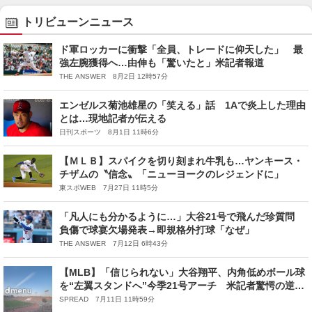
トリビューンニュース
ド軍ロッカーに衝撃「全員、トレードに仰天した」 最
強左腕獲得へ…由伸も「驚いたと」米記者報道
THE ANSWER 8月2日 12時57分
エンゼルス菊池雄星の「笑える」話 1Aで炎上した理由
とは…現地記者が伝える
日刊スポーツ 8月1日 11時6分
【ＭＬＢ】スパイクを切り刻まれ牛乳も…ヤンキース・
チザムの〝信念〟「ニューヨークのレジェンドに」
東スポWEB 7月27日 11時5分
「凡人にも分かるように…」大谷21号で飛んだ珍質問
負傷で球宴欠場発表→即規格外打球「なぜ」
THE ANSWER 7月12日 6時43分
【MLB】「信じられない」大谷翔平、内角低めボール球
を“左翼スタンドへ”今季21号アーチ 米記者驚愕の逆方
向弾
SPREAD 7月11日 11時59分