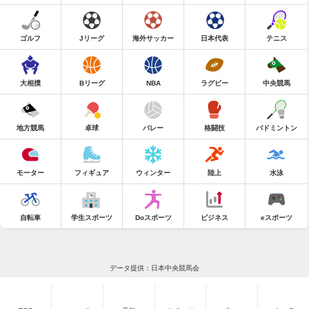
ゴルフ
Jリーグ
海外サッカー
日本代表
テニス
大相撲
Bリーグ
NBA
ラグビー
中央競馬
地方競馬
卓球
バレー
格闘技
バドミントン
モーター
フィギュア
ウィンター
陸上
水泳
自転車
学生スポーツ
Doスポーツ
ビジネス
eスポーツ
データ提供：日本中央競馬会