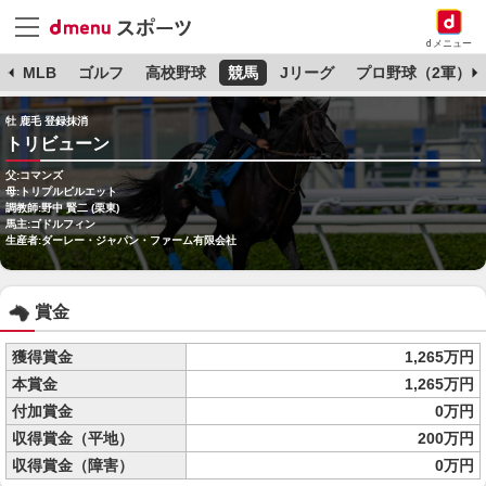
dメニュー
球
MLB
ゴルフ
高校野球
競馬
Jリーグ
プロ野球（2軍）
牡 鹿毛 登録抹消
トリビューン
父:コマンズ
母:トリプルピルエット
調教師:野中 賢二 (栗東)
馬主:ゴドルフィン
生産者:ダーレー・ジャパン・ファーム有限会社
賞金
獲得賞金
1,265万円
本賞金
1,265万円
付加賞金
0万円
収得賞金（平地）
200万円
収得賞金（障害）
0万円