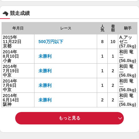
競走成績
人
着
年月日
レース
騎手
気
順
2015年
A.アッ
11月22日
500万円以下
8
10
ゼニ
京都
(57.0kg)
2014年
和田 竜
8月10日
未勝利
1
1
二
小倉
(56.0kg)
2014年
和田 竜
7月19日
未勝利
1
2
二
中京
(56.0kg)
2014年
和田 竜
7月6日
未勝利
1
2
二
中京
(56.0kg)
2014年
和田 竜
6月14日
未勝利
2
2
二
阪神
(56.0kg)
もっと見る