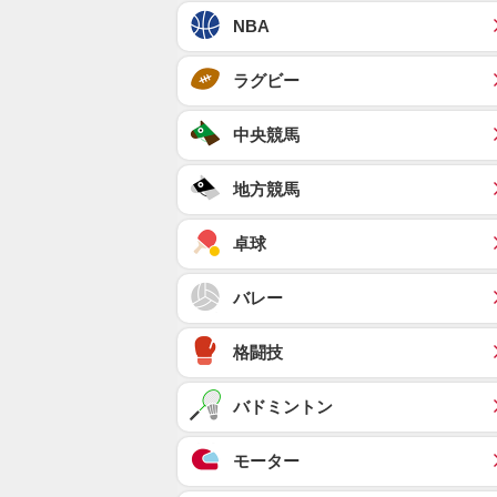
NBA
ラグビー
中央競馬
地方競馬
卓球
バレー
格闘技
バドミントン
モーター