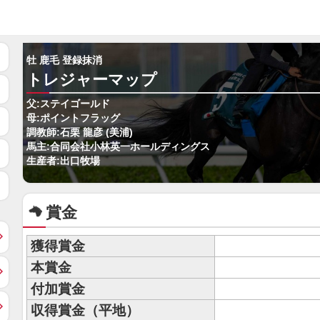
牡 鹿毛 登録抹消
トレジャーマップ
父:ステイゴールド
母:ポイントフラッグ
調教師:石栗 龍彦 (美浦)
馬主:合同会社小林英一ホールディングス
生産者:出口牧場
賞金
獲得賞金
本賞金
付加賞金
収得賞金（平地）