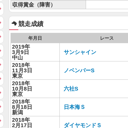
収得賞金（障害）
競走成績
年月日
レース
2019年
3月9日
サンシャイン
中山
2018年
11月3日
ノベンバーS
東京
2018年
10月8日
六社S
東京
2018年
8月18日
日本海Ｓ
新潟
2018年
2月17日
ダイヤモンドＳ