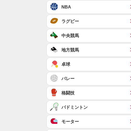
NBA
ラグビー
中央競馬
地方競馬
卓球
バレー
格闘技
バドミントン
モーター