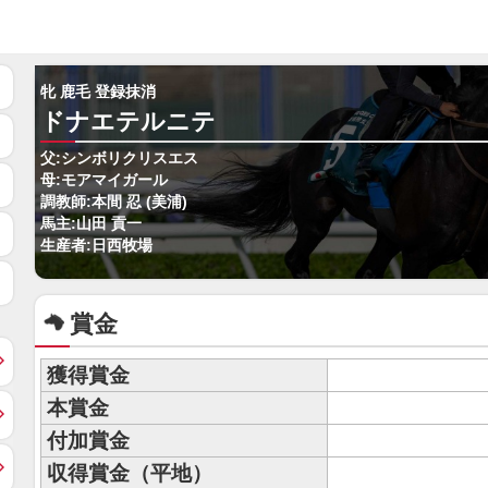
牝 鹿毛 登録抹消
ドナエテルニテ
父:シンボリクリスエス
母:モアマイガール
調教師:本間 忍 (美浦)
馬主:山田 貢一
生産者:日西牧場
賞金
獲得賞金
本賞金
付加賞金
収得賞金（平地）