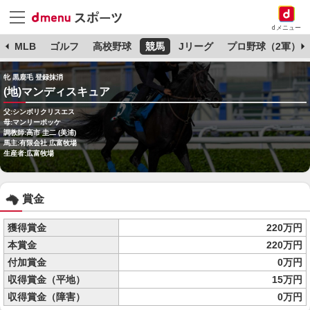
dメニュー
球
MLB
ゴルフ
高校野球
競馬
Jリーグ
プロ野球（2軍）
牝 黒鹿毛 登録抹消
(地)マンディスキュア
父:シンボリクリスエス
母:マンリーポッケ
調教師:高市 圭二 (美浦)
馬主:有限会社 広富牧場
生産者:広富牧場
賞金
獲得賞金
220万円
本賞金
220万円
付加賞金
0万円
収得賞金（平地）
15万円
収得賞金（障害）
0万円