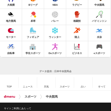
大相撲
Bリーグ
NBA
ラグビー
中央競馬
地方競馬
卓球
バレー
格闘技
バドミントン
モーター
フィギュア
ウィンター
陸上
水泳
自転車
学生スポーツ
Doスポーツ
ビジネス
eスポーツ
データ提供：日本中央競馬会
TOP
ニュース
天気
スポーツ
占い
すべて
スポーツ
中央競馬
サイトご利用にあたって