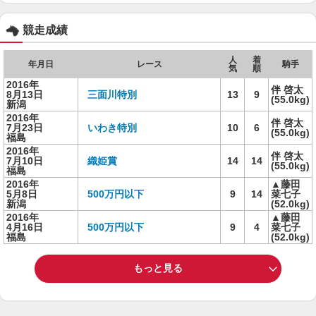
競走成績
人
着
年月日
レース
騎手
気
順
2016年
伴 啓太
8月13日
三面川特別
13
9
(55.0kg)
新潟
2016年
伴 啓太
7月23日
いわき特別
10
6
(55.0kg)
福島
2016年
伴 啓太
7月10日
織姫賞
14
14
(55.0kg)
福島
2016年
▲藤田
5月8日
500万円以下
9
14
菜七子
新潟
(52.0kg)
2016年
▲藤田
4月16日
500万円以下
9
4
菜七子
福島
(52.0kg)
もっと見る