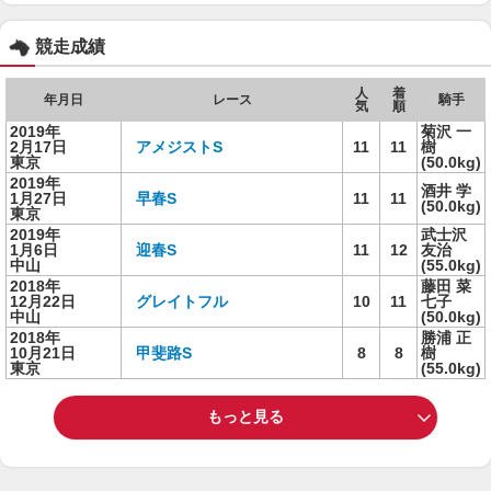
競走成績
人
着
年月日
レース
騎手
気
順
2019年
菊沢 一
2月17日
アメジストS
11
11
樹
東京
(50.0kg)
2019年
酒井 学
1月27日
早春S
11
11
(50.0kg)
東京
2019年
武士沢
1月6日
迎春S
11
12
友治
中山
(55.0kg)
2018年
藤田 菜
12月22日
グレイトフル
10
11
七子
中山
(50.0kg)
2018年
勝浦 正
10月21日
甲斐路S
8
8
樹
東京
(55.0kg)
もっと見る