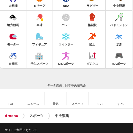
大相撲
Bリーグ
NBA
ラグビー
中央競馬
地方競馬
卓球
バレー
格闘技
バドミントン
モーター
フィギュア
ウィンター
陸上
水泳
自転車
学生スポーツ
Doスポーツ
ビジネス
eスポーツ
データ提供：日本中央競馬会
TOP
ニュース
天気
スポーツ
占い
すべて
スポーツ
中央競馬
サイトご利用にあたって