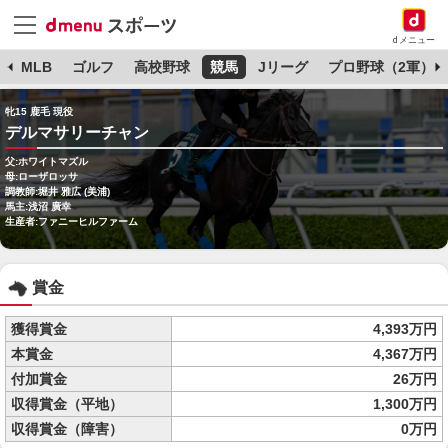
dメニュー
球
MLB
ゴルフ
高校野球
競馬
Jリーグ
プロ野球（2軍）
牝15 鹿毛 現役
デルマサリーチャン
父:ホワイトマズル
母:ローザロッサ
調教師:堀井 雅広 (美浦)
馬主:浅沼 廣幸
生産者:ファニーヒルファーム
賞金
獲得賞金
4,393万円
本賞金
4,367万円
付加賞金
26万円
収得賞金（平地）
1,300万円
収得賞金（障害）
0万円