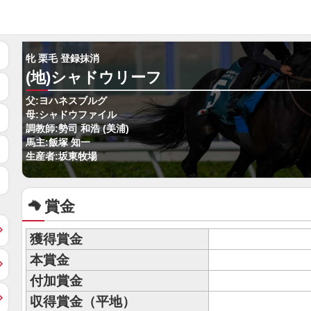
牝 栗毛 登録抹消
(地)シャドウリーフ
父:ヨハネスブルグ
母:シャドウファイル
調教師:勢司 和浩 (美浦)
馬主:飯塚 知一
生産者:坂東牧場
賞金
獲得賞金
本賞金
付加賞金
収得賞金（平地）