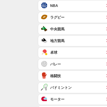
NBA
ラグビー
中央競馬
地方競馬
卓球
バレー
格闘技
バドミントン
モーター