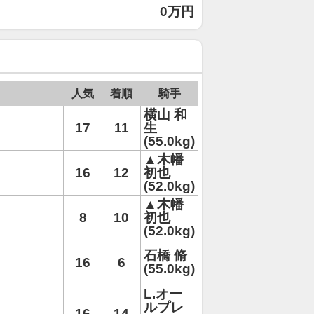
0万円
人気
着順
騎手
横山 和
17
11
生
(55.0kg)
▲木幡
16
12
初也
(52.0kg)
▲木幡
8
10
初也
(52.0kg)
石橋 脩
16
6
(55.0kg)
L.オー
ルプレ
16
14