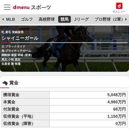
dメニュー
球
MLB
ゴルフ
高校野球
競馬
Jリーグ
プロ野球（2軍）
牝 鹿毛 登録抹消
シャイニーガール
父:ブラックタイド
母:ブライティアガール
調教師:湯窪 幸雄 (栗東)
馬主:小林 昌志
生産者:雅 牧場
賞金
獲得賞金
5,048万円
本賞金
4,980万円
付加賞金
68万円
収得賞金（平地）
1,150万円
収得賞金（障害）
0万円