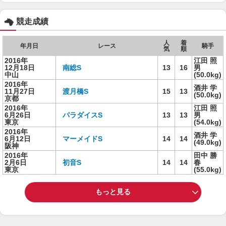
競走成績
人
着
年月日
レース
騎手
気
順
2016年
江田 照
12月18日
南総S
13
16
男
中山
(50.0kg)
2016年
酒井 学
11月27日
渡月橋S
15
13
(50.0kg)
京都
2016年
江田 照
6月26日
パラダイスS
13
13
男
東京
(54.0kg)
2016年
酒井 学
6月12日
マーメイドS
14
14
(49.0kg)
阪神
2016年
田中 勝
2月6日
初音S
14
14
春
東京
(55.0kg)
もっと見る