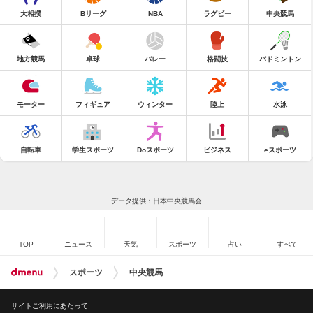
大相撲
Bリーグ
NBA
ラグビー
中央競馬
地方競馬
卓球
バレー
格闘技
バドミントン
モーター
フィギュア
ウィンター
陸上
水泳
自転車
学生スポーツ
Doスポーツ
ビジネス
eスポーツ
データ提供：日本中央競馬会
TOP
ニュース
天気
スポーツ
占い
すべて
スポーツ
中央競馬
サイトご利用にあたって