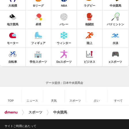
大相撲
Bリーグ
NBA
ラグビー
中央競馬
地方競馬
卓球
バレー
格闘技
バドミントン
モーター
フィギュア
ウィンター
陸上
水泳
自転車
学生スポーツ
Doスポーツ
ビジネス
eスポーツ
データ提供：日本中央競馬会
TOP
ニュース
天気
スポーツ
占い
すべて
スポーツ
中央競馬
サイトご利用にあたって