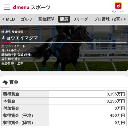
dメニュー
球
MLB
ゴルフ
高校野球
競馬
Jリーグ
プロ野球（2軍）
牡 鹿毛 登録抹消
キョウエイマグマ
父:サムライハート
母:バトルラヴ
調教師:中川 公成 (美浦)
馬主:田中 晴夫
生産者:沖田 忠幸
賞金
獲得賞金
3,195万円
本賞金
3,195万円
付加賞金
0万円
収得賞金（平地）
450万円
収得賞金（障害）
0万円