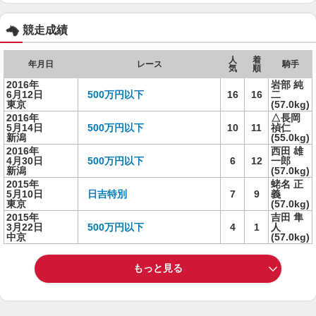
競走成績
人
着
年月日
レース
騎手
気
順
2016年
岩部 純
6月12日
500万円以下
16
16
二
東京
(57.0kg)
2016年
△長岡
5月14日
500万円以下
10
11
禎仁
新潟
(55.0kg)
2016年
西田 雄
4月30日
500万円以下
6
12
一郎
新潟
(57.0kg)
2015年
蛯名 正
5月10日
日吉特別
7
9
義
東京
(57.0kg)
2015年
吉田 隼
3月22日
500万円以下
4
1
人
中京
(57.0kg)
もっと見る