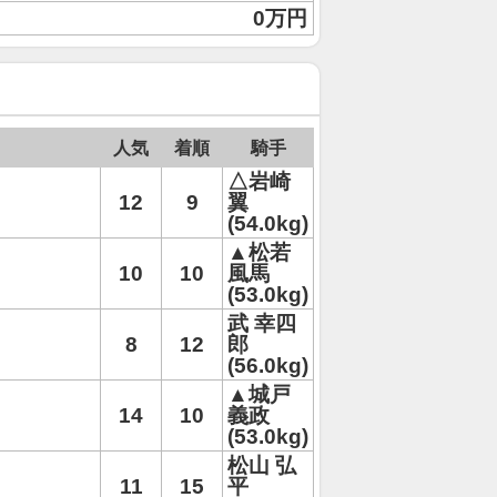
0万円
人気
着順
騎手
△岩崎
12
9
翼
(54.0kg)
▲松若
10
10
風馬
(53.0kg)
武 幸四
8
12
郎
(56.0kg)
▲城戸
14
10
義政
(53.0kg)
松山 弘
11
15
平