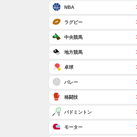
NBA
ラグビー
中央競馬
地方競馬
卓球
バレー
格闘技
バドミントン
モーター