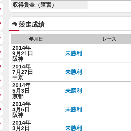
収得賞金（障害）
競走成績
年月日
レース
2014年
9月21日
未勝利
阪神
2014年
7月27日
未勝利
中京
2014年
5月3日
未勝利
京都
2014年
4月5日
未勝利
阪神
2014年
3月2日
未勝利