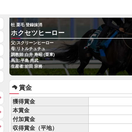
牡 栗毛 登録抹消
ホクセツヒーロー
父:スクリーンヒーロー
母:リトルチュチュ
調教師:白井 寿昭 (栗東)
馬主:平島 尚武
生産者:前田 宗将
賞金
獲得賞金
本賞金
付加賞金
収得賞金（平地）