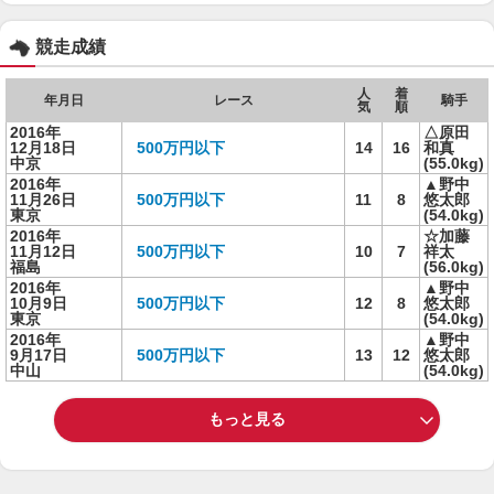
競走成績
人
着
年月日
レース
騎手
気
順
2016年
△原田
12月18日
500万円以下
14
16
和真
中京
(55.0kg)
2016年
▲野中
11月26日
500万円以下
11
8
悠太郎
東京
(54.0kg)
2016年
☆加藤
11月12日
500万円以下
10
7
祥太
福島
(56.0kg)
2016年
▲野中
10月9日
500万円以下
12
8
悠太郎
東京
(54.0kg)
2016年
▲野中
9月17日
500万円以下
13
12
悠太郎
中山
(54.0kg)
もっと見る