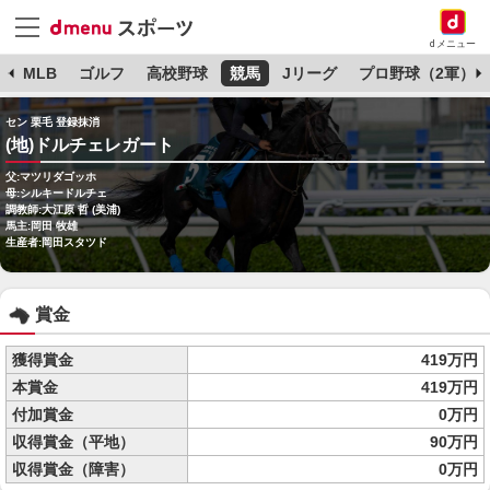
dメニュー
球
MLB
ゴルフ
高校野球
競馬
Jリーグ
プロ野球（2軍）
セン 栗毛 登録抹消
(地)ドルチェレガート
父:マツリダゴッホ
母:シルキードルチェ
調教師:大江原 哲 (美浦)
馬主:岡田 牧雄
生産者:岡田スタツド
賞金
獲得賞金
419万円
本賞金
419万円
付加賞金
0万円
収得賞金（平地）
90万円
収得賞金（障害）
0万円