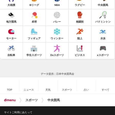
大相撲
Bリーグ
NBA
ラグビー
中央競馬
地方競馬
卓球
バレー
格闘技
バドミントン
モーター
フィギュア
ウィンター
陸上
水泳
自転車
学生スポーツ
Doスポーツ
ビジネス
eスポーツ
データ提供：日本中央競馬会
TOP
ニュース
天気
スポーツ
占い
すべて
スポーツ
中央競馬
サイトご利用にあたって