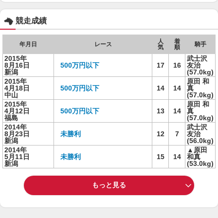
競走成績
人
着
年月日
レース
騎手
気
順
2015年
武士沢
8月16日
500万円以下
17
16
友治
新潟
(57.0kg)
2015年
原田 和
4月18日
500万円以下
14
14
真
中山
(57.0kg)
2015年
原田 和
4月12日
500万円以下
13
14
真
福島
(57.0kg)
2014年
武士沢
8月23日
未勝利
12
7
友治
新潟
(56.0kg)
2014年
▲原田
5月11日
未勝利
15
14
和真
新潟
(53.0kg)
もっと見る