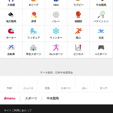
大相撲
Bリーグ
NBA
ラグビー
中央競馬
地方競馬
卓球
バレー
格闘技
バドミントン
モーター
フィギュア
ウィンター
陸上
水泳
自転車
学生スポーツ
Doスポーツ
ビジネス
eスポーツ
データ提供：日本中央競馬会
TOP
ニュース
天気
スポーツ
占い
すべて
スポーツ
中央競馬
サイトご利用にあたって