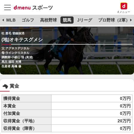
dメニュー
球
MLB
ゴルフ
高校野球
競馬
Jリーグ
プロ野球（2軍）
牡 栗毛 登録抹消
(地)オキテスグメシ
父:アグネスデジタル
母:ラインクリスタル
調教師:小桧山 悟 (美浦)
馬主:福田 光博
生産者:高橋 修
賞金
獲得賞金
0万円
本賞金
0万円
付加賞金
0万円
収得賞金（平地）
20万円
収得賞金（障害）
0万円